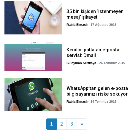
35 bin kişiden ‘istenmeyen
mesaj’ şikayeti
Rabia Elmaslı
- 17 Ağustos 2015
Kendini patlatan e-posta
servisi: Dmail
Süleyman Sertkaya
- 26 Temmuz 2015
WhatsApp’tan gelen e-posta
bilgisayarınızı riske sokuyor
Rabia Elmaslı
- 14 Temmuz 2015
Yazı dolaşımı
1
2
3
»