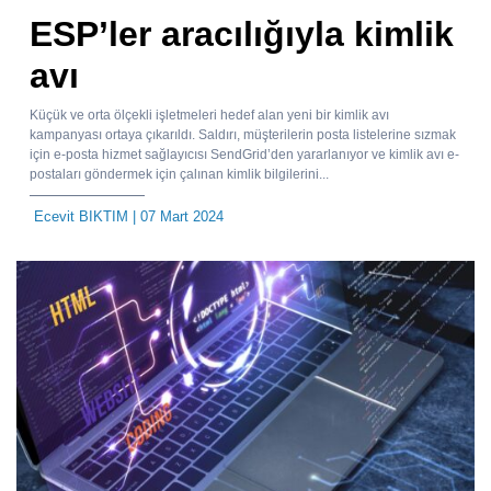
ESP’ler aracılığıyla kimlik
avı
Küçük ve orta ölçekli işletmeleri hedef alan yeni bir kimlik avı
kampanyası ortaya çıkarıldı. Saldırı, müşterilerin posta listelerine sızmak
için e-posta hizmet sağlayıcısı SendGrid’den yararlanıyor ve kimlik avı e-
postaları göndermek için çalınan kimlik bilgilerini...
Ecevit BIKTIM
| 07 Mart 2024