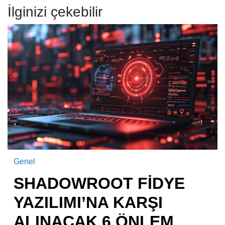
İlginizi çekebilir
Genel
SHADOWROOT FİDYE
YAZILIMI’NA KARŞI
ALINACAK 6 ÖNLEM