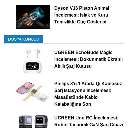
Dyson V16 Piston Animal
İncelemesi: Islak ve Kuru
Temizlikte Güç Gösterisi
DOSYA KONUSU
UGREEN EchoBuds Magic
İncelemesi: Dokunmatik Ekranlı
Akıllı Şarj Kutusu
Philips 3’ü 1 Arada Qi Kablosuz
Şarj İstasyonu İncelemesi:
Masaüstünde Kablo
Kalabalığına Son
UGREEN Uno RG İncelemesi:
Robot Tasarımlı GaN Şarj Cihazı