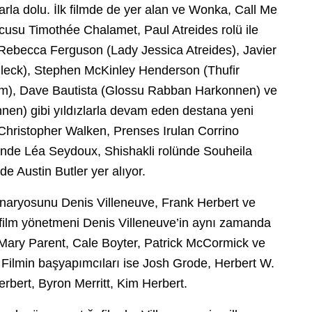
larla dolu. İlk filmde de yer alan ve Wonka, Call Me
ncusu Timothée Chalamet, Paul Atreides rolü ile
 Rebecca Ferguson (Lady Jessica Atreides), Javier
lleck), Stephen McKinley Henderson (Thufir
m), Dave Bautista (Glossu Rabban Harkonnen) ve
nen) gibi yıldızlarla devam eden destana yeni
 Christopher Walken, Prenses Irulan Corrino
ünde Léa Seydoux, Shishakli rolünde Souheila
 Austin Butler yer alıyor.
enaryosunu Denis Villeneuve, Frank Herbert ve
ü film yönetmeni Denis Villeneuve’in aynı zamanda
e Mary Parent, Cale Boyter, Patrick McCormick ve
. Filmin başyapımcıları ise Josh Grode, Herbert W.
rbert, Byron Merritt, Kim Herbert.