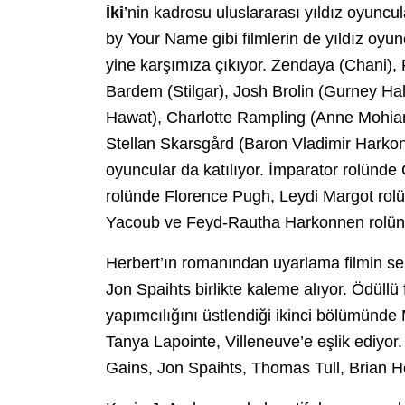
İki
’nin kadrosu uluslararası yıldız oyuncu
by Your Name gibi filmlerin de yıldız oyu
yine karşımıza çıkıyor. Zendaya (Chani),
Bardem (Stilgar), Josh Brolin (Gurney Ha
Hawat), Charlotte Rampling (Anne Mohia
Stellan Skarsgård (Baron Vladimir Harkon
oyuncular da katılıyor. İmparator rolünde
rolünde Florence Pugh, Leydi Margot rol
Yacoub ve Feyd-Rautha Harkonnen rolünde
Herbert’ın romanından uyarlama filmin s
Jon Spaihts birlikte kaleme alıyor. Ödüll
yapımcılığını üstlendiği ikinci bölümünd
Tanya Lapointe, Villeneuve’e eşlik ediyor
Gains, Jon Spaihts, Thomas Tull, Brian He