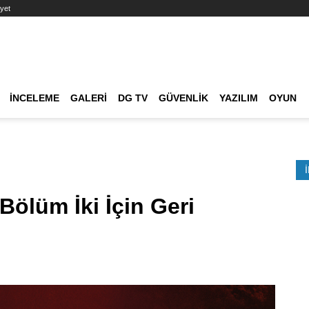
yet
Ana dolaşım
İNCELEME
GALERI
DG TV
GÜVENLIK
YAZILIM
OYUN
Etkinlik Ara
ölüm İki İçin Geri