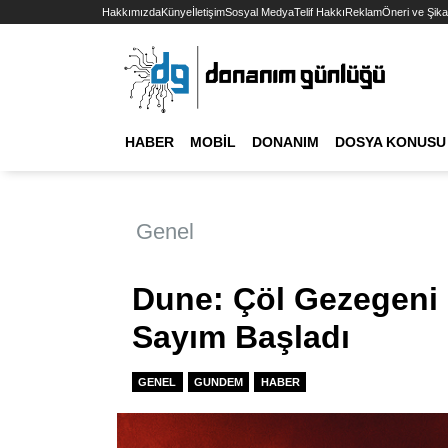
Hakkımızda
Künye
İletişim
Sosyal Medya
Telif Hakkı
Reklam
Öneri ve Şika
HABER
MOBIL
DONANIM
DOSYA KONUSU
Genel
Dune: Çöl Gezegeni B
Sayım Başladı
GENEL
GUNDEM
HABER