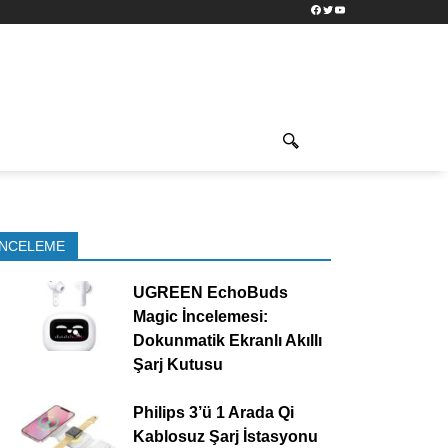
Facebook
Twitter
YouTube
İNCELEME
UGREEN EchoBuds
Magic İncelemesi:
Dokunmatik Ekranlı Akıllı
Şarj Kutusu
Philips 3’ü 1 Arada Qi
Kablosuz Şarj İstasyonu