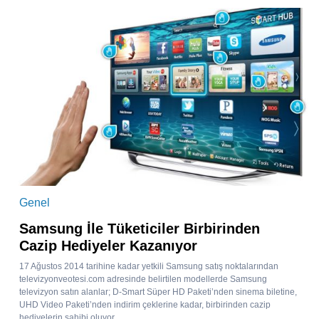
Genel
Samsung İle Tüketiciler Birbirinden
Cazip Hediyeler Kazanıyor
17 Ağustos 2014 tarihine kadar yetkili Samsung satış noktalarından
televizyonveotesi.com adresinde belirtilen modellerde Samsung
televizyon satın alanlar; D-Smart Süper HD Paketi’nden sinema biletine,
UHD Video Paketi’nden indirim çeklerine kadar, birbirinden cazip
hediyelerin sahibi oluyor....