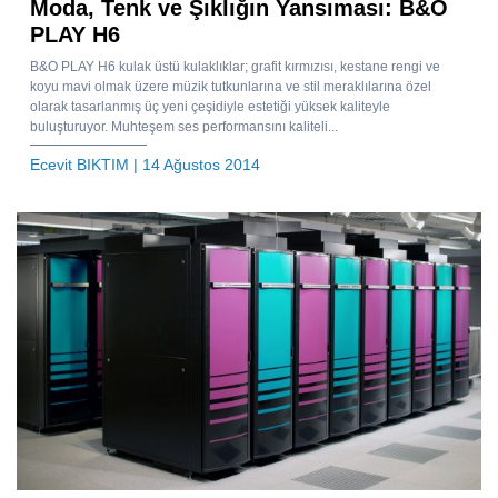
Moda, Tenk ve Şıklığın Yansıması: B&O
PLAY H6
B&O PLAY H6 kulak üstü kulaklıklar; grafit kırmızısı, kestane rengi ve
koyu mavi olmak üzere müzik tutkunlarına ve stil meraklılarına özel
olarak tasarlanmış üç yeni çeşidiyle estetiği yüksek kaliteyle
buluşturuyor. Muhteşem ses performansını kaliteli...
Ecevit BIKTIM
| 14 Ağustos 2014