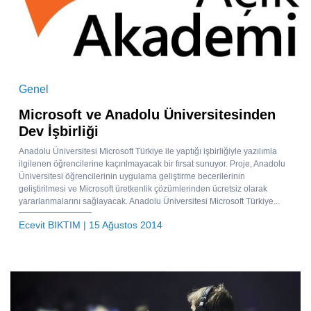
Genel
Microsoft ve Anadolu Üniversitesinden
Dev İşbirliği
Anadolu Üniversitesi Microsoft Türkiye ile yaptığı işbirliğiyle yazılımla
ilgilenen öğrencilerine kaçırılmayacak bir fırsat sunuyor. Proje, Anadolu
Üniversitesi öğrencilerinin uygulama geliştirme becerilerinin
geliştirilmesi ve Microsoft üretkenlik çözümlerinden ücretsiz olarak
yararlanmalarını sağlayacak. Anadolu Üniversitesi Microsoft Türkiye...
Ecevit BIKTIM
| 15 Ağustos 2014