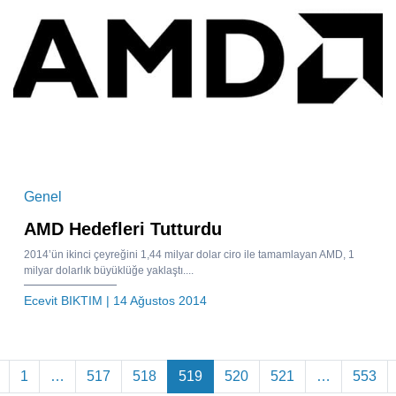
Genel
AMD Hedefleri Tutturdu
2014’ün ikinci çeyreğini 1,44 milyar dolar ciro ile tamamlayan AMD, 1
milyar dolarlık büyüklüğe yaklaştı....
Ecevit BIKTIM
| 14 Ağustos 2014
azı dolaşımı
1
…
517
518
519
520
521
…
553