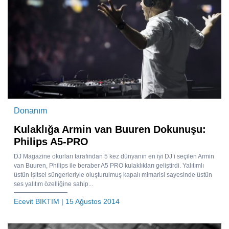
Donanım
Kulaklığa Armin van Buuren Dokunuşu:
Philips A5-PRO
DJ Magazine okurları tarafından 5 kez dünyanın en iyi DJ’i seçilen Armin
van Buuren, Philips ile beraber A5 PRO kulaklıkları geliştirdi. Yalıtımlı
üstün işitsel süngerleriyle oluşturulmuş kapalı mimarisi sayesinde üstün
ses yalıtım özelliğine sahip...
Ecevit BIKTIM
| 15 Ağustos 2014