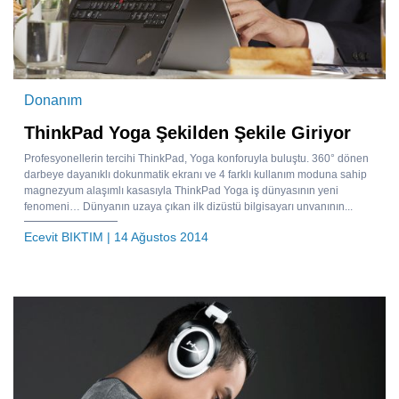
Donanım
ThinkPad Yoga Şekilden Şekile Giriyor
Profesyonellerin tercihi ThinkPad, Yoga konforuyla buluştu. 360° dönen
darbeye dayanıklı dokunmatik ekranı ve 4 farklı kullanım moduna sahip
magnezyum alaşımlı kasasıyla ThinkPad Yoga iş dünyasının yeni
fenomeni… Dünyanın uzaya çıkan ilk dizüstü bilgisayarı unvanının...
Ecevit BIKTIM
| 14 Ağustos 2014