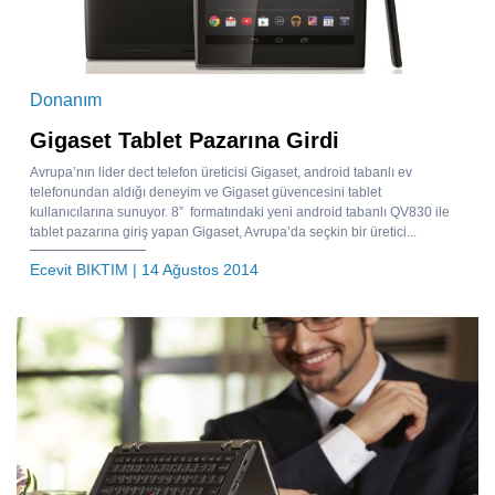
Donanım
Gigaset Tablet Pazarına Girdi
Avrupa’nın lider dect telefon üreticisi Gigaset, android tabanlı ev
telefonundan aldığı deneyim ve Gigaset güvencesini tablet
kullanıcılarına sunuyor. 8” formatındaki yeni android tabanlı QV830 ile
tablet pazarına giriş yapan Gigaset, Avrupa’da seçkin bir üretici...
Ecevit BIKTIM
| 14 Ağustos 2014