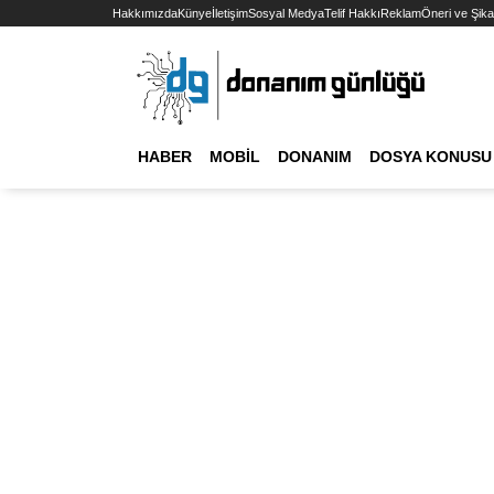
Hakkımızda
Künye
İletişim
Sosyal Medya
Telif Hakkı
Reklam
Öneri ve Şika
HABER
MOBIL
DONANIM
DOSYA KONUSU