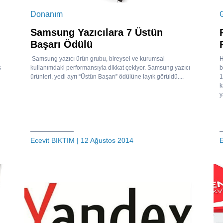
Donanım
Samsung Yazıcılara 7 Üstün
Başarı Ödülü
Samsung yazıcı ürün grubu, bireysel ve kurumsal
H
s
kullanımdaki performansıyla dikkat çekiyor. Samsung yazıcı
b
ürünleri, yedi ayrı “Üstün Başarı” ödülüne layık görüldü....
1
k
y
Ecevit BIKTIM
| 12 Ağustos 2014
E