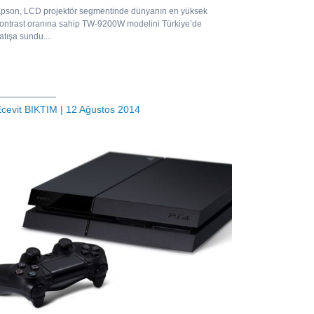
pson, LCD projektör segmentinde dünyanın en yüksek
ontrast oranına sahip TW-9200W modelini Türkiye’de
atışa sundu....
cevit BIKTIM
| 12 Ağustos 2014