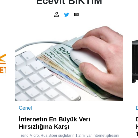
Ecevit BIKTIM
Genel
İnternetin En Büyük Veri
Hırsızlığına Karşı
Trend Micro, Rus Siber suçluların 1,2 milyar internet şifresini