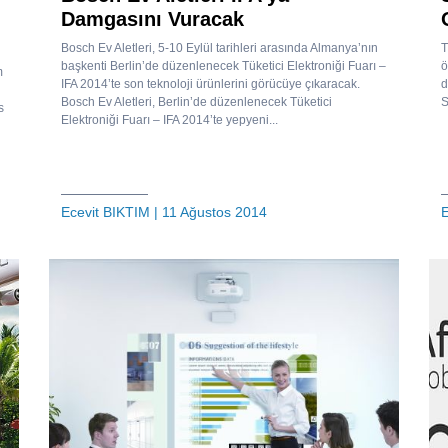
Damgasını Vuracak
Bosch Ev Aletleri, 5-10 Eylül tarihleri arasında Almanya’nın
T
başkenti Berlin’de düzenlenecek Tüketici Elektroniği Fuarı –
ö
m
IFA 2014’te son teknoloji ürünlerini görücüye çıkaracak.
d
Bosch Ev Aletleri, Berlin’de düzenlenecek Tüketici
S
s
Elektroniği Fuarı – IFA 2014’te yepyeni...
Ecevit BIKTIM
| 11 Ağustos 2014
E