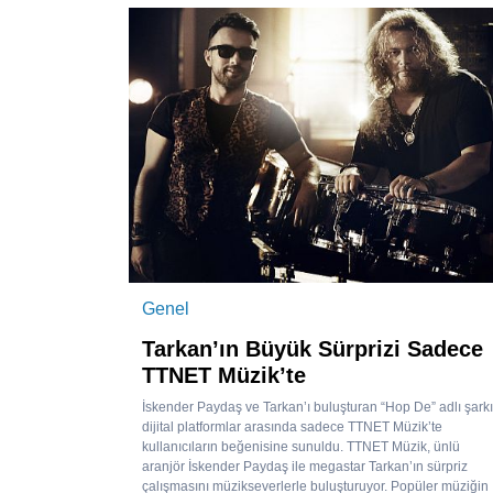
Genel
Tarkan’ın Büyük Sürprizi Sadece
TTNET Müzik’te
İskender Paydaş ve Tarkan’ı buluşturan “Hop De” adlı şarkı
dijital platformlar arasında sadece TTNET Müzik’te
kullanıcıların beğenisine sunuldu. TTNET Müzik, ünlü
aranjör İskender Paydaş ile megastar Tarkan’ın sürpriz
çalışmasını müzikseverlerle buluşturuyor. Popüler müziğin