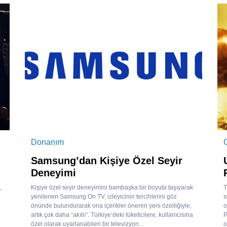
Donanım
Samsung’dan Kişiye Özel Seyir
Deneyimi
,
Kişiye özel seyir deneyimini bambaşka bir boyuta taşıyarak
T
yenilenen Samsung On TV, izleyicinin tercihlerini göz
s
önünde bulundurarak ona içerikler öneren yeni özelliğiyle,
o
artık çok daha “akıllı”. Türkiye’deki tüketicilere, kullanıcısına
P
özel olarak uyarlanabilen bir televizyon...
o