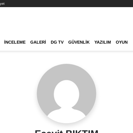
yet
Ana dolaşım
İNCELEME
GALERI
DG TV
GÜVENLIK
YAZILIM
OYUN
Etkinlik Ara