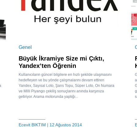
Genel
Büyük İkramiye Size mi Çıktı,
Yandex’ten Öğrenin
Kullanıcıların güncel bilgilere en hızlı şekilde ulaşmasını
G
hedefleyen ve bu yönde çalışmalarını devam ettiren
a
a
Yandex, Sayısal Loto, Şans Topu, Süper Loto, On Numara
G
ve Milli Piyango çekiliş sonuçlarını anında karşınıza
g
getiriyor. Arama motorunda yaptığı...
s
Ecevit BIKTIM
| 12 Ağustos 2014
E