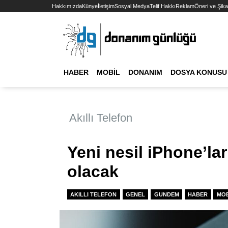
Hakkımızda
Künye
İletişim
Sosyal Medya
Telif Hakkı
Reklam
Öneri ve Şika
HABER
MOBIL
DONANIM
DOSYA KONUSU
Akıllı Telefon
Yeni nesil iPhone’lar
olacak
AKILLI TELEFON
GENEL
GUNDEM
HABER
MOB