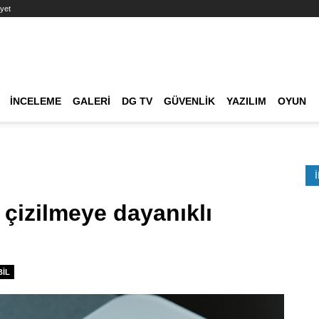
yet
Ana dolaşım
İNCELEME
GALERI
DG TV
GÜVENLIK
YAZILIM
OYUN
Etkinlik Ara
 çizilmeye dayanıklı
IL