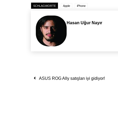
SCHLAGWORTE
Apple
iPhone
Hasan Uğur Nayır
Yazı dolaşımı
ASUS ROG Ally satışları iyi gidiyor!