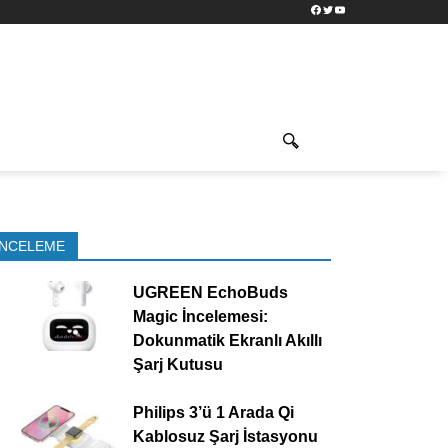
Facebook
Twitter
YouTube
İNCELEME
UGREEN EchoBuds
Magic İncelemesi:
Dokunmatik Ekranlı Akıllı
Şarj Kutusu
Philips 3’ü 1 Arada Qi
Kablosuz Şarj İstasyonu