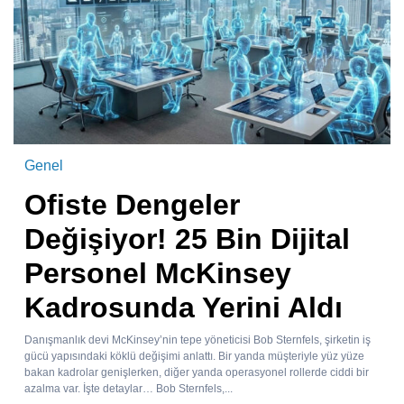
Genel
Ofiste Dengeler
Değişiyor! 25 Bin Dijital
Personel McKinsey
Kadrosunda Yerini Aldı
Danışmanlık devi McKinsey’nin tepe yöneticisi Bob Sternfels, şirketin iş
gücü yapısındaki köklü değişimi anlattı. Bir yanda müşteriyle yüz yüze
bakan kadrolar genişlerken, diğer yanda operasyonel rollerde ciddi bir
azalma var. İşte detaylar… Bob Sternfels,...