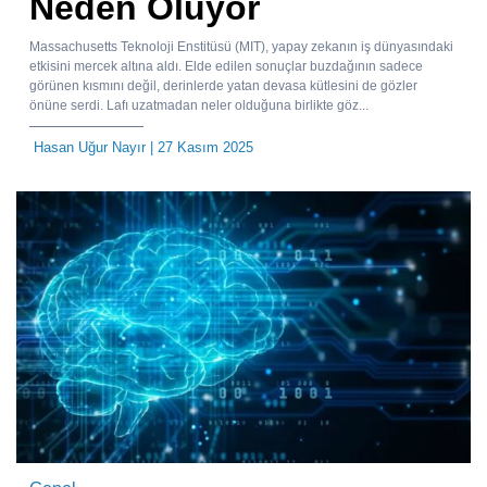
Neden Oluyor
Massachusetts Teknoloji Enstitüsü (MIT), yapay zekanın iş dünyasındaki
etkisini mercek altına aldı. Elde edilen sonuçlar buzdağının sadece
görünen kısmını değil, derinlerde yatan devasa kütlesini de gözler
önüne serdi. Lafı uzatmadan neler olduğuna birlikte göz...
Hasan Uğur Nayır
| 27 Kasım 2025