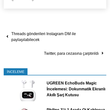
Yazı dolaşımı
Threads gönderileri Instagram DM ile
paylaşılabilecek
Twitter, para cezasına çarptırıldı
İNCELEME
UGREEN EchoBuds Magic
İncelemesi: Dokunmatik Ekranlı
Akıllı Şarj Kutusu
Philips 3’ü 1 Arada Qi Kablosuz