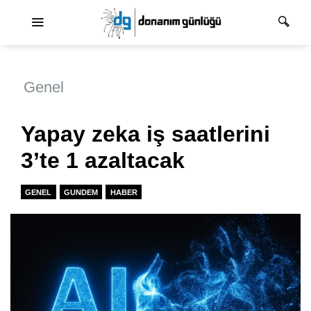
Ana dolaşım
Genel
Yapay zeka iş saatlerini
3’te 1 azaltacak
GENEL
GUNDEM
HABER