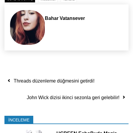
Bahar Vatansever
Yazı dolaşımı
Threads düzenleme düğmesini getirdi!
John Wick dizisi ikinci sezonla geri gelebilir!
İNCELEME