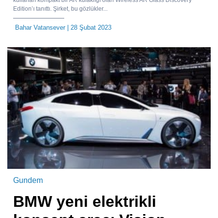
Edition’ı tanıttı. Şirket, bu gözlükler...
Bahar Vatansever
| 28 Şubat 2023
Gundem
BMW yeni elektrikli