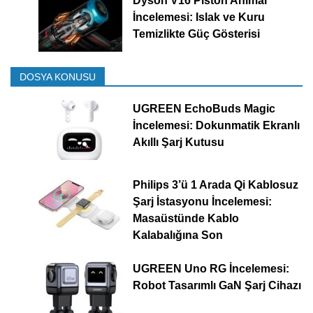
Dyson V16 Piston Animal
İncelemesi: Islak ve Kuru
Temizlikte Güç Gösterisi
DOSYA KONUSU
UGREEN EchoBuds Magic
İncelemesi: Dokunmatik Ekranlı
Akıllı Şarj Kutusu
Philips 3’ü 1 Arada Qi Kablosuz
Şarj İstasyonu İncelemesi:
Masaüstünde Kablo
Kalabalığına Son
UGREEN Uno RG İncelemesi:
Robot Tasarımlı GaN Şarj Cihazı