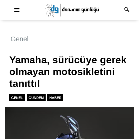
Ana dolaşım
Genel
Yamaha, sürücüye gerek
olmayan motosikletini
tanıttı!
GENEL
GUNDEM
HABER