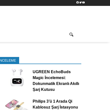
Facebook
Twitter
YouTube
İNCELEME
UGREEN EchoBuds
Magic İncelemesi:
Dokunmatik Ekranlı Akıllı
Şarj Kutusu
Philips 3’ü 1 Arada Qi
Kablosuz Şarj İstasyonu