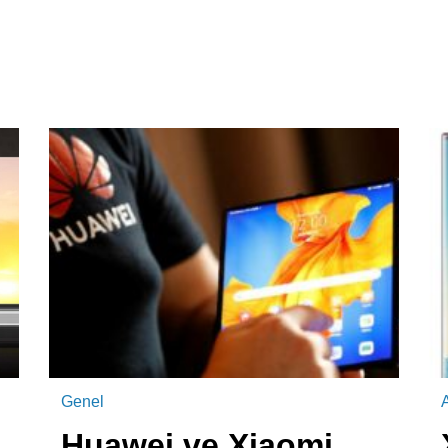
Genel
A
Huawei ve Xiaomi,