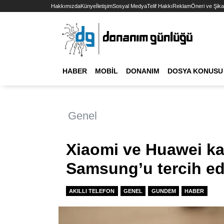
Hakkımızda
Künye
İletişim
Sosyal Medya
Telif Hakkı
Reklam
Öneri ve Şika
HABER
MOBIL
DONANIM
DOSYA KONUSU
Genel
Xiaomi ve Huawei kat
Samsung’u tercih e
AKILLI TELEFON
GENEL
GUNDEM
HABER