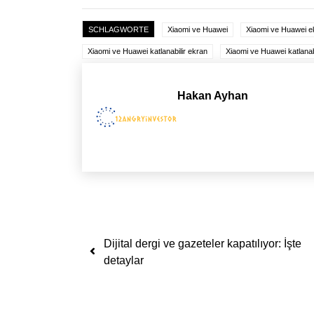
SCHLAGWORTE
Xiaomi ve Huawei
Xiaomi ve Huawei ek
Xiaomi ve Huawei katlanabilir ekran
Xiaomi ve Huawei katlanabi
Hakan Ayhan
Yazı dolaşımı
Dijital dergi ve gazeteler kapatılıyor: İşte
detaylar