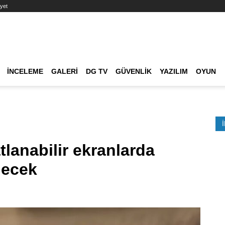
yet
Ana dolaşım
İNCELEME
GALERI
DG TV
GÜVENLIK
YAZILIM
OYUN
Etkinlik Ara
lanabilir ekranlarda
decek