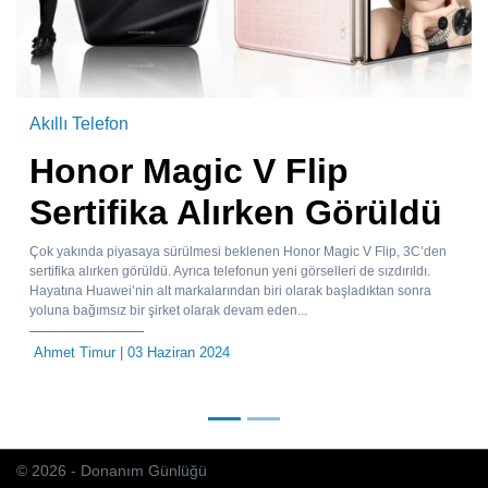
Akıllı Telefon
Honor Magic V Flip
Sertifika Alırken Görüldü
Çok yakında piyasaya sürülmesi beklenen Honor Magic V Flip, 3C’den
sertifika alırken görüldü. Ayrıca telefonun yeni görselleri de sızdırıldı.
Hayatına Huawei’nin alt markalarından biri olarak başladıktan sonra
yoluna bağımsız bir şirket olarak devam eden...
Ahmet Timur
| 03 Haziran 2024
© 2026 - Donanım Günlüğü