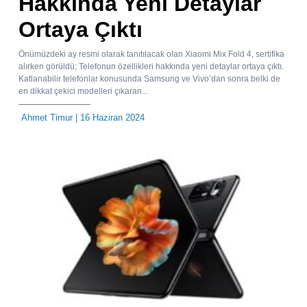
Hakkında Yeni Detaylar
Ortaya Çıktı
Önümüzdeki ay resmi olarak tanıtılacak olan Xiaomi Mix Fold 4, sertifika
alırken görüldü; Telefonun özellikleri hakkında yeni detaylar ortaya çıktı.
Katlanabilir telefonlar konusunda Samsung ve Vivo’dan sonra belki de
en dikkat çekici modelleri çıkaran...
Ahmet Timur
| 16 Haziran 2024