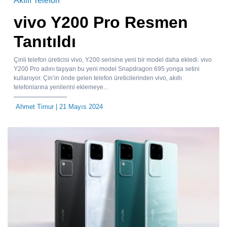
Akıllı Telefon
vivo Y200 Pro Resmen
Tanıtıldı
Çinli telefon üreticisi vivo, Y200 serisine yeni bir model daha ekledi. vivo
Y200 Pro adını taşıyan bu yeni model Snapdragon 695 yonga setini
kullanıyor. Çin’in önde gelen telefon üreticilerinden vivo, akıllı
telefonlarına yenilerini eklemeye...
Ahmet Timur
| 21 Mayıs 2024