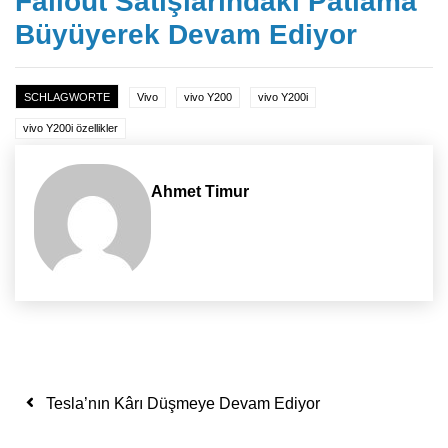
Fallout Satışlarındaki Patlama
Büyüyerek Devam Ediyor
SCHLAGWORTE
Vivo
vivo Y200
vivo Y200i
vivo Y200i özellikler
Ahmet Timur
Yazı dolaşımı
Tesla’nın Kârı Düşmeye Devam Ediyor