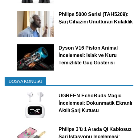
Philips 5000 Serisi (TAH5209):
Şarj Cihazını Unutturan Kulaklık
Dyson V16 Piston Animal
İncelemesi: Islak ve Kuru
Temizlikte Güç Gösterisi
DOSYA KONUSU
UGREEN EchoBuds Magic
İncelemesi: Dokunmatik Ekranlı
Akıllı Şarj Kutusu
Philips 3’ü 1 Arada Qi Kablosuz
Şarj İstasyonu İncelemesi: