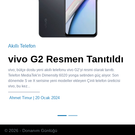
Akıllı Telefon
vivo G2 Resmen Tanıtıldı
vivo, bütçe dostu yeni akıllı telefonu vivo G2’yi resmi olarak tanıttı.
Telefon MediaTek’in Dimensity 6020 yonga setinden güç alıyor. Son
dönemde S ve X serisine yeni modeller ekleyen Çinli telefon üreticisi
vivo, bu kez...
Ahmet Timur
| 20 Ocak 2024
© 2026 - Donanım Günlüğü