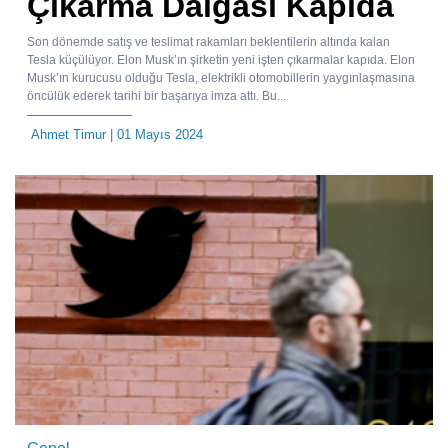
Çıkarma Dalgası Kapıda
Son dönemde satış ve teslimat rakamları beklentilerin altında kalan
Tesla küçülüyor. Elon Musk’ın şirketin yeni işten çıkarmalar kapıda. Elon
Musk’ın kurucusu olduğu Tesla, elektrikli otomobillerin yaygınlaşmasına
öncülük ederek tarihi bir başarıya imza attı. Bu...
Ahmet Timur
| 01 Mayıs 2024