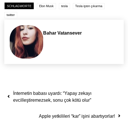
SCHLAGWORTE
Elon Musk
tesla
Tesla işten çıkarma
twitter
Bahar Vatansever
Yazı dolaşımı
İnternetin babası uyardı: “Yapay zekayı
evcilleştiremezsek, sonu çok kötü olur”
Apple yetkilileri “kar” işini abartıyorlar!