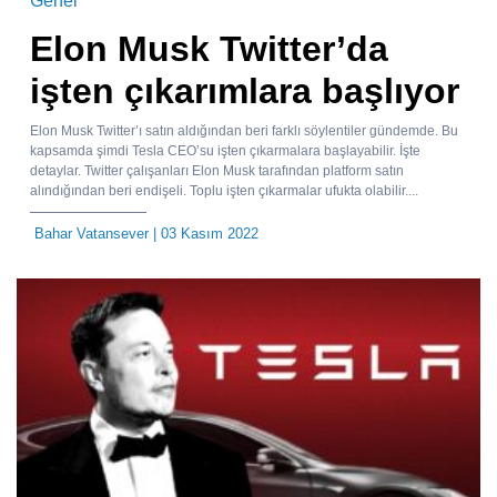
Genel
Elon Musk Twitter’da
işten çıkarımlara başlıyor
Elon Musk Twitter’ı satın aldığından beri farklı söylentiler gündemde. Bu
kapsamda şimdi Tesla CEO’su işten çıkarmalara başlayabilir. İşte
detaylar. Twitter çalışanları Elon Musk tarafından platform satın
alındığından beri endişeli. Toplu işten çıkarmalar ufukta olabilir....
Bahar Vatansever
| 03 Kasım 2022