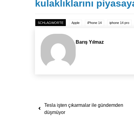
kulaklıklarını piyasa
SCHLAGWORTE
Apple
iPhone 14
iphone 14 pro
Barış Yılmaz
Yazı dolaşımı
Tesla işten çıkarmalar ile gündemden
düşmüyor