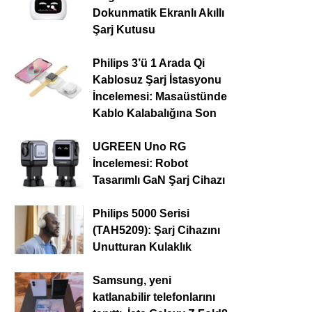
Dokunmatik Ekranlı Akıllı
Şarj Kutusu
Philips 3’ü 1 Arada Qi
Kablosuz Şarj İstasyonu
İncelemesi: Masaüstünde
Kablo Kalabalığına Son
UGREEN Uno RG
İncelemesi: Robot
Tasarımlı GaN Şarj Cihazı
Philips 5000 Serisi
(TAH5209): Şarj Cihazını
Unutturan Kulaklık
Samsung, yeni
katlanabilir telefonlarını