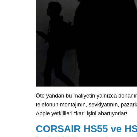
Öte yandan bu maliyetin yalnızca donanım 
telefonun montajının, sevkiyatının, pazar
Apple yetkilileri “kar” işini abartıyorlar!
CORSAIR HS55 ve HS6