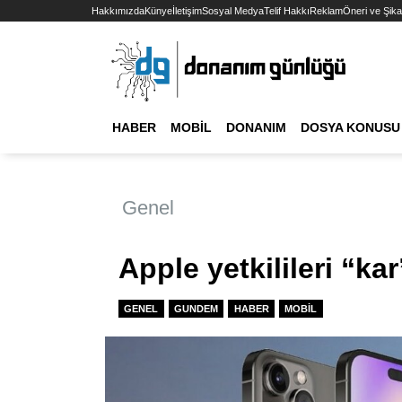
Hakkımızda
Künye
İletişim
Sosyal Medya
Telif Hakkı
Reklam
Öneri ve Şika
HABER
MOBIL
DONANIM
DOSYA KONUSU
Genel
Apple yetkilileri “kar
GENEL
GUNDEM
HABER
MOBIL