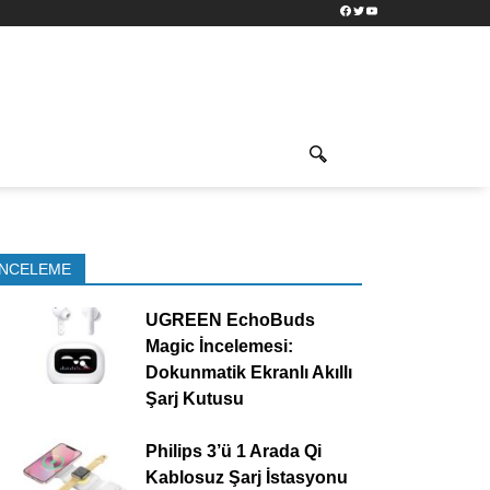
Facebook
Twitter
YouTube
İNCELEME
UGREEN EchoBuds
Magic İncelemesi:
Dokunmatik Ekranlı Akıllı
Şarj Kutusu
Philips 3’ü 1 Arada Qi
Kablosuz Şarj İstasyonu