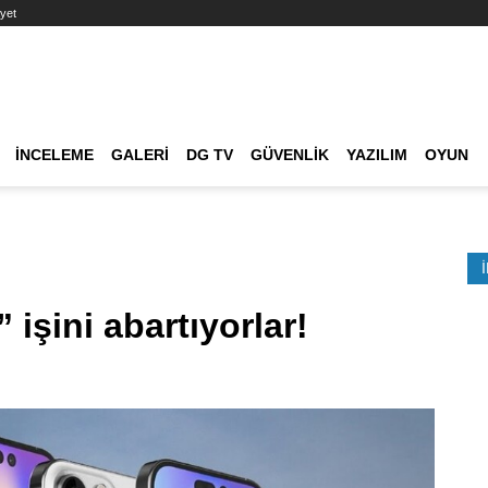
yet
Ana dolaşım
İNCELEME
GALERI
DG TV
GÜVENLIK
YAZILIM
OYUN
Etkinlik Ara
” işini abartıyorlar!