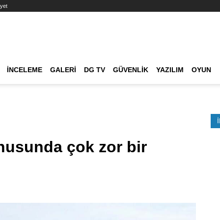
yet
Ana dolaşım
İNCELEME
GALERI
DG TV
GÜVENLIK
YAZILIM
OYUN
Etkinlik Ara
nusunda çok zor bir