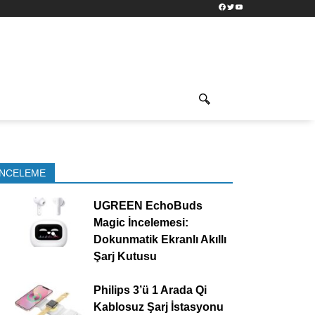
Facebook
Twitter
YouTube
İNCELEME
UGREEN EchoBuds
Magic İncelemesi:
Dokunmatik Ekranlı Akıllı
Şarj Kutusu
Philips 3’ü 1 Arada Qi
Kablosuz Şarj İstasyonu