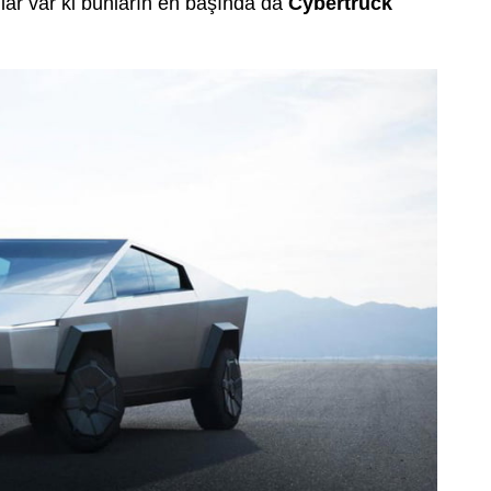
lar var ki bunların en başında da
Cybertruck