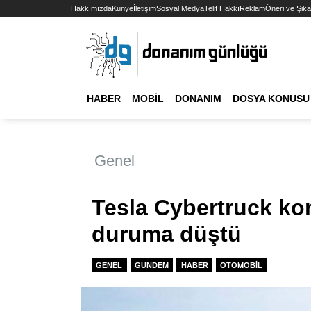
Hakkımızda
Künye
İletişim
Sosyal Medya
Telif Hakkı
Reklam
Öneri ve Şika
HABER
MOBIL
DONANIM
DOSYA KONUSU
Genel
Tesla Cybertruck ko
duruma düştü
GENEL
GUNDEM
HABER
OTOMOBIL