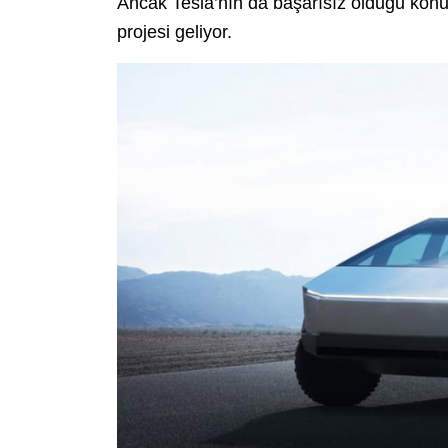
Ancak Tesla’nın da başarısız olduğu konu
projesi geliyor.