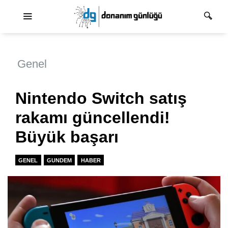
Ana dolaşım
Genel
Nintendo Switch satış
rakamı güncellendi!
Büyük başarı
GENEL
GUNDEM
HABER