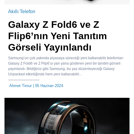
Akıllı Telefon
Galaxy Z Fold6 ve Z
Flip6’nın Yeni Tanıtım
Görseli Yayınlandı
Samsung’un çok yakında piyasaya süreceği yeni katlanabilir telefonları
Galaxy Z Fold6 ve Z Flip6’yı yan yana gösteren yeni bir tanıtım görseli
yayınlandı. Bildiğiniz gibi Samsung, bu yaz düzenleyeceği Galaxy
Unpacked etkinliğinde hem yeni katlanabilir...
Ahmet Timur
| 05 Haziran 2024