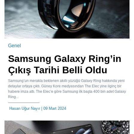
Genel
Samsung Galaxy Ring’in
Çıkış Tarihi Belli Oldu
Samsung’un merakla beklenen akıllı yüzüğü Galaxy Ring hakkında yeni
detaylar ortaya çıktı. Güney Kore medyasından The Elec yine ilginç bir
habere imza attı. The Elec’e göre Samsung ilk başta 400 bin adet Galaxy
Ring...
Hasan Uğur Nayır
| 09 Mart 2024