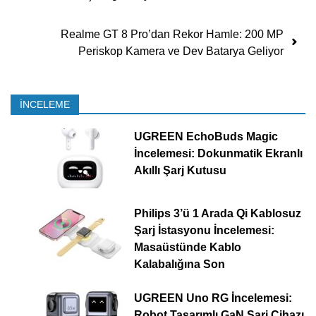
Realme GT 8 Pro’dan Rekor Hamle: 200 MP
Periskop Kamera ve Dev Batarya Geliyor
İNCELEME
UGREEN EchoBuds Magic
İncelemesi: Dokunmatik Ekranlı
Akıllı Şarj Kutusu
Philips 3’ü 1 Arada Qi Kablosuz
Şarj İstasyonu İncelemesi:
Masaüstünde Kablo
Kalabalığına Son
UGREEN Uno RG İncelemesi:
Robot Tasarımlı GaN Şarj Cihazı