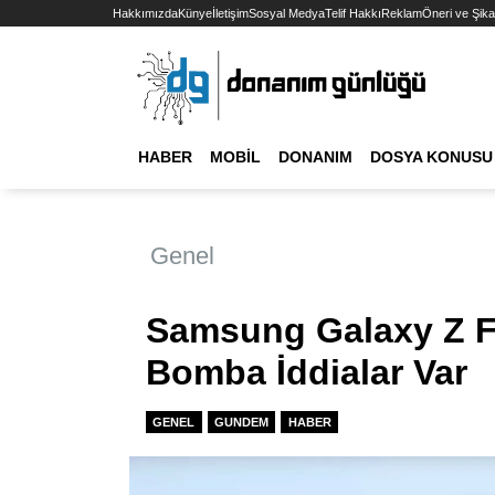
Hakkımızda
Künye
İletişim
Sosyal Medya
Telif Hakkı
Reklam
Öneri ve Şika
HABER
MOBIL
DONANIM
DOSYA KONUSU
Genel
Samsung Galaxy Z F
Bomba İddialar Var
GENEL
GUNDEM
HABER