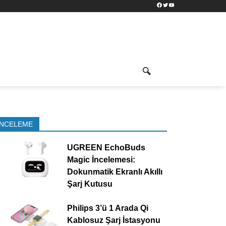
Facebook
Twitter
YouTube
İNCELEME
UGREEN EchoBuds
Magic İncelemesi:
Dokunmatik Ekranlı Akıllı
Şarj Kutusu
Philips 3’ü 1 Arada Qi
Kablosuz Şarj İstasyonu