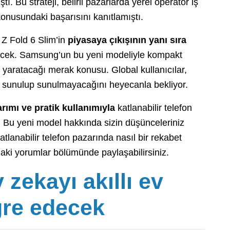
ı. Bu strateji, belirli pazarlarda yerel operatör iş
a konusundaki başarısını kanıtlamıştı.
 Z Fold 6 Slim’in
piyasaya çıkışının yanı sıra
ecek. Samsung’un bu yeni modeliyle kompakt
ki yaratacağı merak konusu. Global kullanıcılar,
şa sunulup sunulmayacağını heyecanla bekliyor.
arımı ve pratik kullanımıyla
katlanabilir telefon
r. Bu yeni model hakkında sizin düşünceleriniz
tlanabilir telefon pazarında nasıl bir rekabet
aki yorumlar bölümünde paylaşabilirsiniz.
zekayı akıllı ev
gre edecek