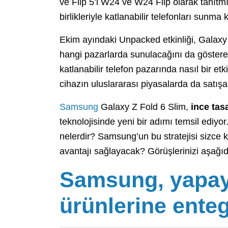
ve Flip 5’i W24 ve W24 Flip olarak tanıtmışt
birlikleriyle katlanabilir telefonları sunm
Ekim ayındaki Unpacked etkinliği, Galaxy
hangi pazarlarda sunulacağını da göster
katlanabilir telefon pazarında nasıl bir et
cihazın uluslararası piyasalarda da satı
Samsung
Galaxy Z Fold 6 Slim,
ince tas
teknolojisinde yeni bir adımı temsil ediyo
nelerdir? Samsung’un bu stratejisi sizce ka
avantajı sağlayacak? Görüşlerinizi aşağıd
Samsung, yapay 
ürünlerine ente