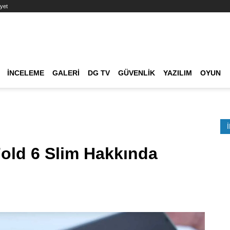
yet
Ana dolaşım
İNCELEME
GALERI
DG TV
GÜVENLIK
YAZILIM
OYUN
Etkinlik Ara
old 6 Slim Hakkında