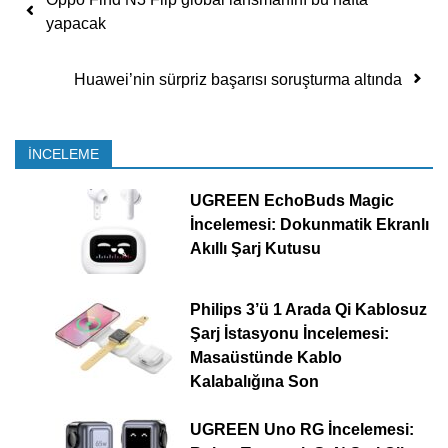
yapacak
Huawei’nin sürpriz başarısı soruşturma altında
İNCELEME
UGREEN EchoBuds Magic
İncelemesi: Dokunmatik Ekranlı
Akıllı Şarj Kutusu
Philips 3’ü 1 Arada Qi Kablosuz
Şarj İstasyonu İncelemesi:
Masaüstünde Kablo
Kalabalığına Son
UGREEN Uno RG İncelemesi: