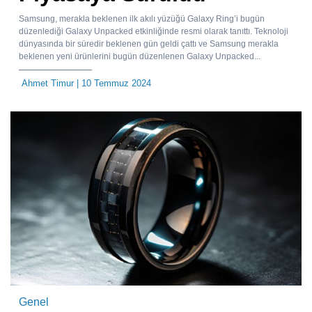
Samsung, merakla beklenen ilk akılı yüzüğü Galaxy Ring’i bugün
düzenlediği Galaxy Unpacked etkinliğinde resmi olarak tanıttı. Teknoloji
dünyasında bir süredir beklenen gün geldi çattı ve Samsung merakla
beklenen yeni ürünlerini bugün düzenlenen Galaxy Unpacked...
Ahmet Timur
| 10 Temmuz 2024
Genel