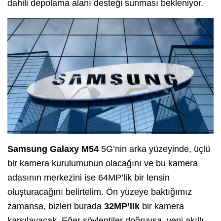
dahili depolama alanı desteği sunması bekleniyor.
Samsung Galaxy M54
5G’nin arka yüzeyinde, üçlü
bir kamera kurulumunun olacağını ve bu kamera
adasının merkezini ise 64MP’lik bir lensin
oluşturacağını belirtelim. Ön yüzeye baktığımız
zamansa, bizleri burada
32MP’lik
bir kamera
karşılayacak. Eğer söylentiler doğruysa, yeni akıllı