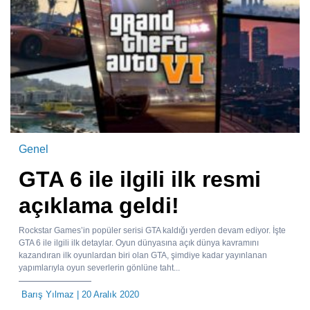
Genel
GTA 6 ile ilgili ilk resmi
açıklama geldi!
Rockstar Games’in popüler serisi GTA kaldığı yerden devam ediyor. İşte
GTA 6 ile ilgili ilk detaylar. Oyun dünyasına açık dünya kavramını
kazandıran ilk oyunlardan biri olan GTA, şimdiye kadar yayınlanan
yapımlarıyla oyun severlerin gönlüne taht...
Barış Yılmaz
| 20 Aralık 2020