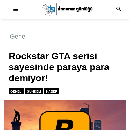
Ana dolaşım
Genel
Rockstar GTA serisi
sayesinde paraya para
demiyor!
GENEL
GUNDEM
HABER