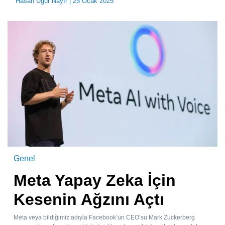
Hasan Uğur Nayır
| 25 Ocak 2025
Genel
Meta Yapay Zeka İçin
Kesenin Ağzını Açtı
Meta veya bildiğimiz adıyla Facebook’un CEO’su Mark Zuckerberg