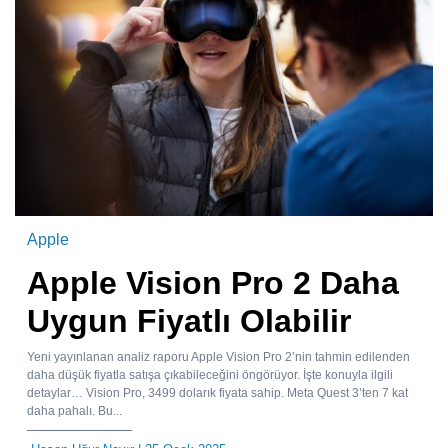
Apple
Apple Vision Pro 2 Daha
Uygun Fiyatlı Olabilir
Yeni yayınlanan analiz raporu Apple Vision Pro 2’nin tahmin edilenden
daha düşük fiyatla satışa çıkabileceğini öngörüyor. İşte konuyla ilgili
detaylar… Vision Pro, 3499 dolarık fiyata sahip. Meta Quest 3’ten 7 kat
daha pahalı. Bu...