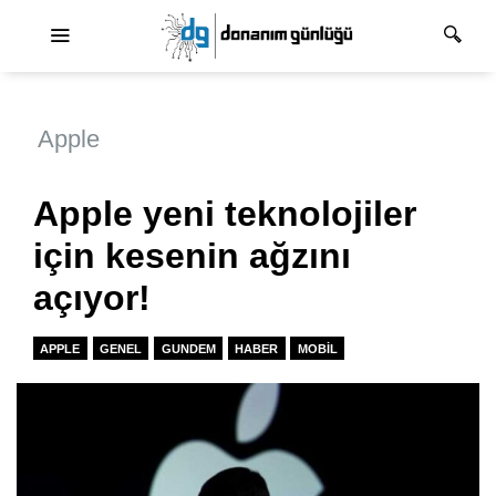
Ana dolaşım
Apple
Apple yeni teknolojiler
için kesenin ağzını
açıyor!
APPLE
GENEL
GUNDEM
HABER
MOBIL