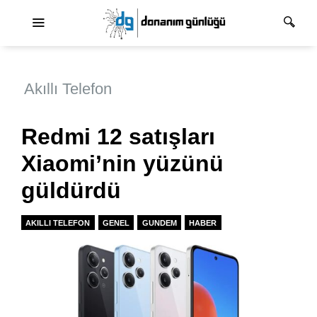
Ana dolaşım
Akıllı Telefon
Redmi 12 satışları
Xiaomi’nin yüzünü
güldürdü
AKILLI TELEFON
GENEL
GUNDEM
HABER