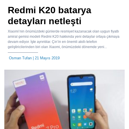
Redmi K20 batarya
detayları netleşti
Xiaomi’nin önümüzdeki günlerde resmiyet kazanacak olan uygun fiyatlı
amiral gemisi modeli Redmi K20 hakkında yeni detaylar ortaya çıkmaya
devam ediyor. İşte ayrıntılar. Çin’in en önemli akıllı telefon
geliştiricilerinden biri olan Xiaomi, önümüzdeki dönemde yeni...
Osman Tufan
| 21 Mayıs 2019