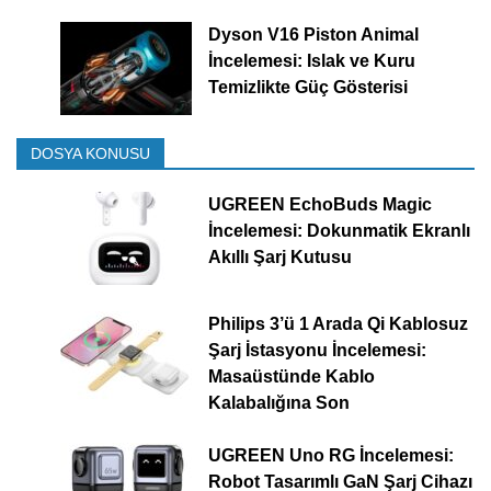
Dyson V16 Piston Animal
İncelemesi: Islak ve Kuru
Temizlikte Güç Gösterisi
DOSYA KONUSU
UGREEN EchoBuds Magic
İncelemesi: Dokunmatik Ekranlı
Akıllı Şarj Kutusu
Philips 3’ü 1 Arada Qi Kablosuz
Şarj İstasyonu İncelemesi:
Masaüstünde Kablo
Kalabalığına Son
UGREEN Uno RG İncelemesi:
Robot Tasarımlı GaN Şarj Cihazı