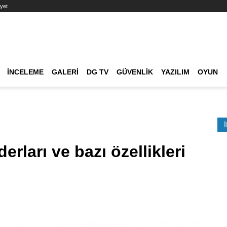
yet
Ana dolaşım
İNCELEME
GALERI
DG TV
GÜVENLIK
YAZILIM
OYUN
Etkinlik Ara
erları ve bazı özellikleri