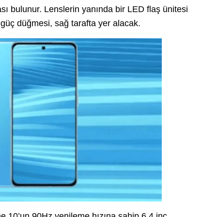
sı bulunur. Lenslerin yanında bir LED flaş ünitesi
güç düğmesi, sağ tarafta yer alacak.
me 10’un 90Hz yenileme hızına sahip 6,4 inç