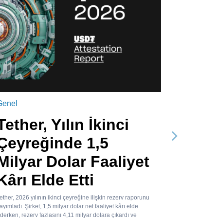
Genel
Tether, Yılın İkinci
Çeyreğinde 1,5
Sonraki
Milyar Dolar Faaliyet
Kârı Elde Etti
ether, 2026 yılının ikinci çeyreğine ilişkin rezerv raporunu
ayımladı. Şirket, 1,5 milyar dolar net faaliyet kârı elde
derken, rezerv fazlasını 4,11 milyar dolara çıkardı ve