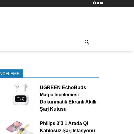
Facebook
Twitter
YouTube
İNCELEME
UGREEN EchoBuds
Magic İncelemesi:
Dokunmatik Ekranlı Akıllı
Şarj Kutusu
Philips 3’ü 1 Arada Qi
Kablosuz Şarj İstasyonu