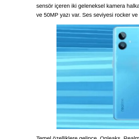
sensör içeren iki geleneksel kamera halka
ve 50MP yazı var. Ses seviyesi rocker ve 
Temel özelliklere gelince, Onleaks, Real