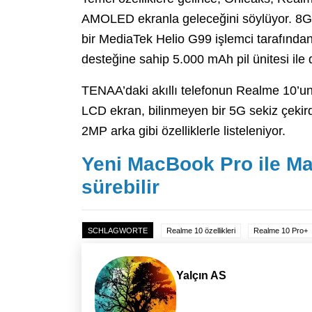
AMOLED ekranla geleceğini söylüyor. 
bir MediaTek Helio G99 işlemci tarafından
desteğine sahip 5.000 mAh pil ünitesi ile
TENAA’daki akıllı telefonun Realme 10’u
LCD ekran, bilinmeyen bir 5G sekiz çek
2MP arka gibi özelliklerle listeleniyor.
Yeni MacBook Pro ile Ma
sürebilir
SCHLAGWORTE
Realme 10 özellikleri
Realme 10 Pro+
Yalçın AS