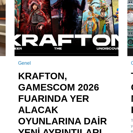
Genel
KRAFTON,
GAMESCOM 2026
FUARINDA YER
ALACAK
OYUNLARINA DAİR
T
y
YENİ AYRINTILARI
e