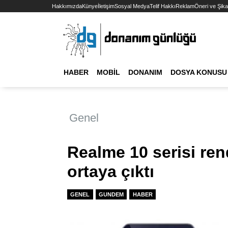
Hakkımızda
Künye
İletişim
Sosyal Medya
Telif Hakkı
Reklam
Öneri ve Şika
HABER
MOBIL
DONANIM
DOSYA KONUSU
Genel
Realme 10 serisi rend
ortaya çıktı
GENEL
GUNDEM
HABER