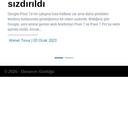
sızdırıldı
Google Pixel 7a’nın çıkışına hala haftalar var ama daha şimdiden
telefonu kullanımda gördüğümüz bir video sızdırıldı. Bildiğiniz gibi
Google, yeni amiral gemisi akıllı telefonları Pixel 7 ve Pixel 7 Pro’yu ekim
ayında sürdü. Ancak...
Ahmet Timur
| 03 Ocak 2023
© 2026 - Donanım Günlüğü