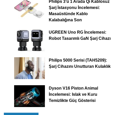
Philips 3’ü 1 Arada Qi Kablosuz
Şarj İstasyonu İncelemesi:
Masaüstünde Kablo
Kalabalığına Son
UGREEN Uno RG İncelemesi:
Robot Tasarımlı GaN Şarj Cihazı
Philips 5000 Serisi (TAH5209):
Şarj Cihazını Unutturan Kulaklık
Dyson V16 Piston Animal
İncelemesi: Islak ve Kuru
Temizlikte Güç Gösterisi