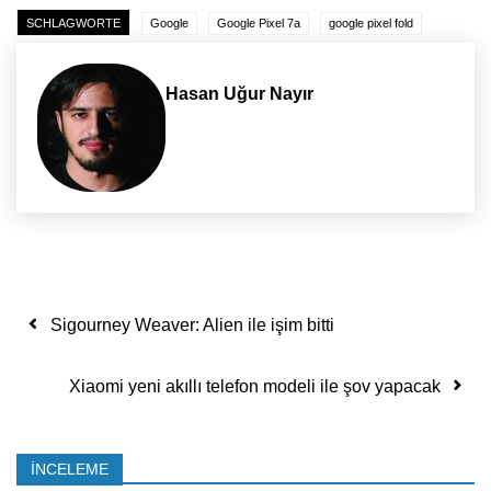
SCHLAGWORTE
Google
Google Pixel 7a
google pixel fold
Hasan Uğur Nayır
Yazı dolaşımı
Sigourney Weaver: Alien ile işim bitti
Xiaomi yeni akıllı telefon modeli ile şov yapacak
İNCELEME