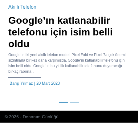
Akıllı Telefon
Google’ın katlanabilir
telefonu için isim belli
oldu
Google’ın iki yeni akıllı telefon modeli Pixel Fold ve Pixel 7a çok önemli
sızıntılarla bir kez daha karşımızda. Google’ın katlanabilir telefonu için
isim belli oldu. Google’ın bu yıl ilk katlanabilir telefonunu duyuracağı
birkaç raporla...
Barış Yılmaz
| 20 Mart 2023
© 2026 - Donanım Günlüğü