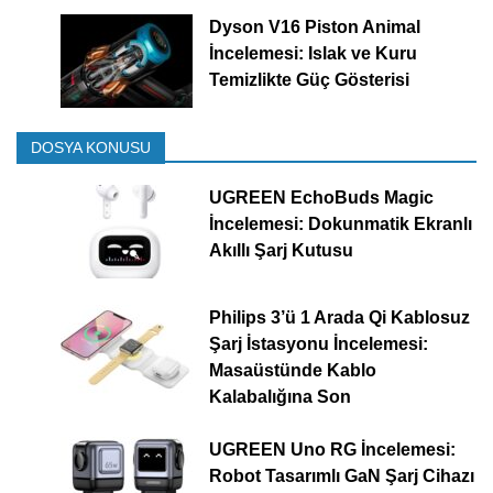
Dyson V16 Piston Animal
İncelemesi: Islak ve Kuru
Temizlikte Güç Gösterisi
DOSYA KONUSU
UGREEN EchoBuds Magic
İncelemesi: Dokunmatik Ekranlı
Akıllı Şarj Kutusu
Philips 3’ü 1 Arada Qi Kablosuz
Şarj İstasyonu İncelemesi:
Masaüstünde Kablo
Kalabalığına Son
UGREEN Uno RG İncelemesi:
Robot Tasarımlı GaN Şarj Cihazı