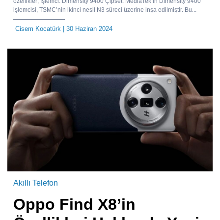
özellikler; İşlemci: Dimensity 9400 Çipset: MediaTek’in Dimensity 9400
işlemcisi, TSMC’nin ikinci nesil N3 süreci üzerine inşa edilmiştir. Bu...
Cisem Kocatürk
| 30 Haziran 2024
Akıllı Telefon
Oppo Find X8’in