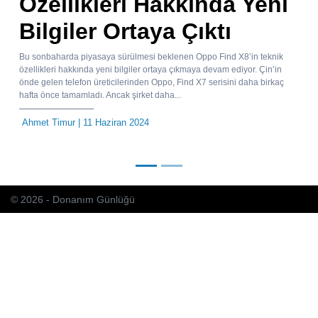
Özellikleri Hakkında Yeni
Bilgiler Ortaya Çıktı
Bu sonbaharda piyasaya sürülmesi beklenen Oppo Find X8’in teknik
özellikleri hakkında yeni bilgiler ortaya çıkmaya devam ediyor. Çin’in
önde gelen telefon üreticilerinden Oppo, Find X7 serisini daha birkaç
hafta önce tamamladı. Ancak şirket daha...
Ahmet Timur
| 11 Haziran 2024
© 2026 - Donanım Günlüğü