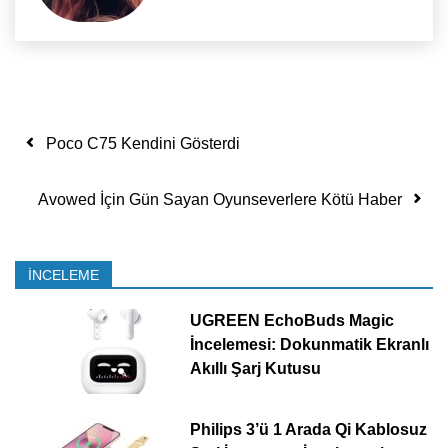
Yazı dolaşımı
Poco C75 Kendini Gösterdi
Avowed İçin Gün Sayan Oyunseverlere Kötü Haber
İNCELEME
UGREEN EchoBuds Magic
İncelemesi: Dokunmatik Ekranlı
Akıllı Şarj Kutusu
Philips 3’ü 1 Arada Qi Kablosuz