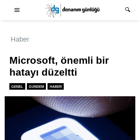
Ana dolaşım
Haber
Microsoft, önemli bir
hatayı düzeltti
GENEL
GUNDEM
HABER