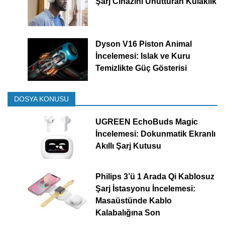
Şarj Cihazını Unutturan Kulaklık
Dyson V16 Piston Animal
İncelemesi: Islak ve Kuru
Temizlikte Güç Gösterisi
DOSYA KONUSU
UGREEN EchoBuds Magic
İncelemesi: Dokunmatik Ekranlı
Akıllı Şarj Kutusu
Philips 3’ü 1 Arada Qi Kablosuz
Şarj İstasyonu İncelemesi:
Masaüstünde Kablo
Kalabalığına Son