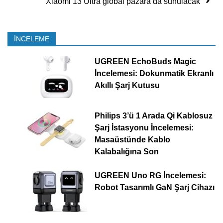
Xiaomi 13 Ultra global pazara da sunulacak
İNCELEME
UGREEN EchoBuds Magic
İncelemesi: Dokunmatik Ekranlı
Akıllı Şarj Kutusu
Philips 3’ü 1 Arada Qi Kablosuz
Şarj İstasyonu İncelemesi:
Masaüstünde Kablo
Kalabalığına Son
UGREEN Uno RG İncelemesi:
Robot Tasarımlı GaN Şarj Cihazı