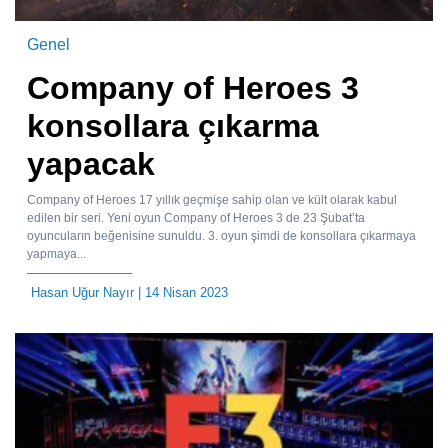
Genel
Company of Heroes 3
konsollara çıkarma
yapacak
Company of Heroes 17 yıllık geçmişe sahip olan ve kült olarak kabul
edilen bir seri. Yeni oyun Company of Heroes 3 de 23 Şubat’ta
oyuncuların beğenisine sunuldu. 3. oyun şimdi de konsollara çıkarmaya
yapmaya...
Hasan Uğur Nayır
| 14 Nisan 2023