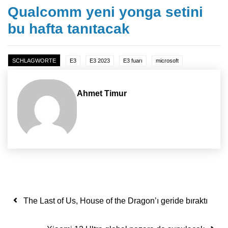
Qualcomm yeni yonga setini
bu hafta tanıtacak
SCHLAGWORTE
E3
E3 2023
E3 fuarı
microsoft
Ahmet Timur
Yazı dolaşımı
The Last of Us, House of the Dragon’ı geride bıraktı