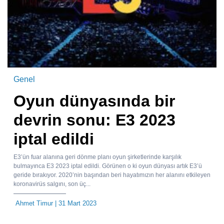
Genel
Oyun dünyasında bir
devrin sonu: E3 2023
iptal edildi
E3’ün fuar alanına geri dönme planı oyun şirketlerinde karşılık
bulmayınca E3 2023 iptal edildi. Görünen o ki oyun dünyası artık E3’ü
geride bırakıyor. 2020’nin başından beri hayatımızın her alanını etkileyen
koronavirüs salgını, son üç...
Ahmet Timur
| 31 Mart 2023