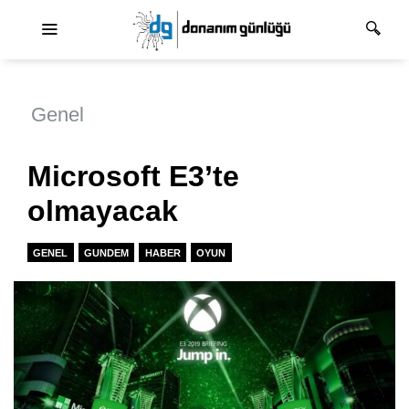
Ana dolaşım
Genel
Microsoft E3’te
olmayacak
GENEL
GUNDEM
HABER
OYUN