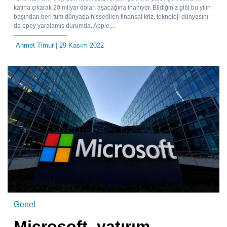
katına çıkarak 20 milyar doları aşacağına inanıyor. Bildiğiniz gibi bu yılın
başından beri tüm dünyada hissedilen finansal kriz, teknoloji dünyasını
da epey yaralamış durumda. Apple,...
Ahmet Timur
| 29 Kasım 2022
Genel
Microsoft, yatırım