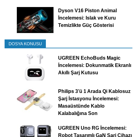
Dyson V16 Piston Animal
İncelemesi: Islak ve Kuru
Temizlikte Güç Gösterisi
DOSYA KONUSU
UGREEN EchoBuds Magic
İncelemesi: Dokunmatik Ekranlı
Akıllı Şarj Kutusu
Philips 3’ü 1 Arada Qi Kablosuz
Şarj İstasyonu İncelemesi:
Masaüstünde Kablo
Kalabalığına Son
UGREEN Uno RG İncelemesi:
Robot Tasarımlı GaN Şarj Cihazı