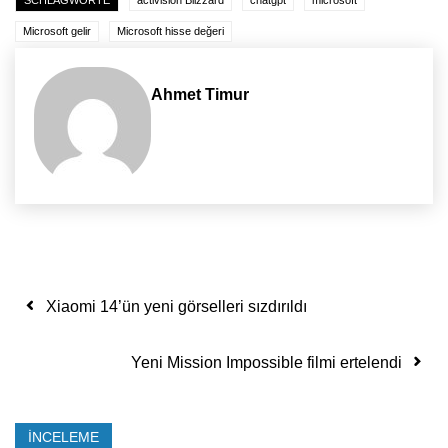
SCHLAGWORTE
activision Blizzard
chatgpt
microsoft
Microsoft gelir
Microsoft hisse değeri
Ahmet Timur
Yazı dolaşımı
Xiaomi 14’ün yeni görselleri sızdırıldı
Yeni Mission Impossible filmi ertelendi
İNCELEME