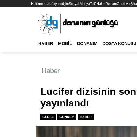
Hakkımızda
Künye
İletişim
Sosyal Medya
Telif Hakkı
Reklam
Öneri ve Şika
HABER
MOBIL
DONANIM
DOSYA KONUSU
Haber
Lucifer dizisinin s
yayınlandı
GENEL
GUNDEM
HABER