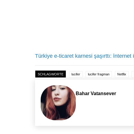
Türkiye e-ticaret karnesi şaşırttı: İnternet
SCHLAGWORTE
lucifer
lucifer fragman
Netflix
Bahar Vatansever