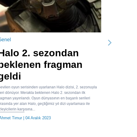
Genel
Sonraki
Halo 2. sezondan
beklenen fragman
geldi
evilen oyun serisinden uyarlanan Halo dizisi, 2. sezonuyla
eri dönüyor. Merakla beklenen Halo 2. sezondan ilk
ragman yayınlandı. Oyun dünyasının en başarılı serileri
rasında yer alan Halo, geçtiğimiz yıl dizi uyarlaması ile
zleyicilerin karşısına...
Ahmet Timur
| 04 Aralık 2023