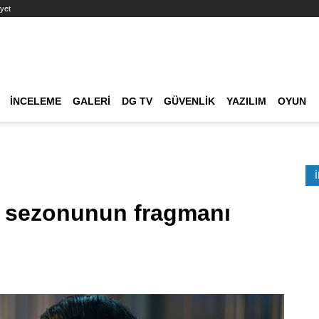
yet
Ana dolaşım
İNCELEME
GALERI
DG TV
GÜVENLIK
YAZILIM
OYUN
Etkinlik Ara
on sezonunun fragmanı