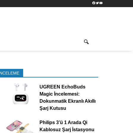
Facebook
Twitter
YouTube
İNCELEME
UGREEN EchoBuds
Magic İncelemesi:
Dokunmatik Ekranlı Akıllı
Şarj Kutusu
Philips 3’ü 1 Arada Qi
Kablosuz Şarj İstasyonu