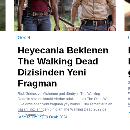
Genel
Heyecanla Beklenen
The Walking Dead
Dizisinden Yeni
Fragman
S
g
f
Rick Grimes ve Michonne geri dönüyor. The Walking
a
Dead’in sevilen karakterlerine odaklanacak The Ones Who
i
Live dizisinden yeni fragman yayınlandı. Tüm zamanların en
başarılı dizilerinden biri olan The Walking Dead 2022’de
final yapmış olsa...
Ahmet Timur
| 10 Ocak 2024