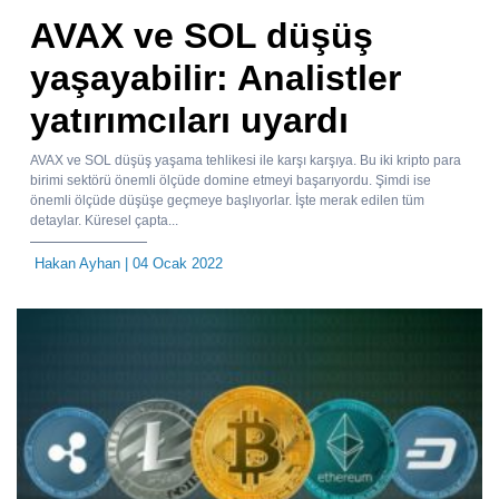
AVAX ve SOL düşüş
yaşayabilir: Analistler
yatırımcıları uyardı
AVAX ve SOL düşüş yaşama tehlikesi ile karşı karşıya. Bu iki kripto para
birimi sektörü önemli ölçüde domine etmeyi başarıyordu. Şimdi ise
önemli ölçüde düşüşe geçmeye başlıyorlar. İşte merak edilen tüm
detaylar. Küresel çapta...
Hakan Ayhan
| 04 Ocak 2022