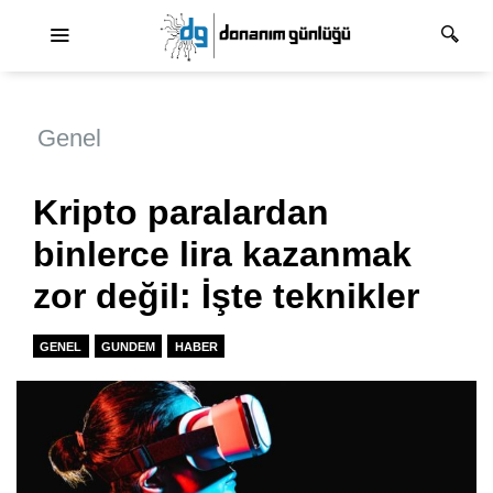
Ana dolaşım
Genel
Kripto paralardan
binlerce lira kazanmak
zor değil: İşte teknikler
GENEL
GUNDEM
HABER