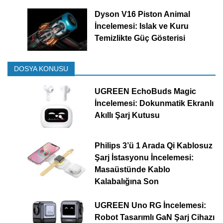
Dyson V16 Piston Animal
İncelemesi: Islak ve Kuru
Temizlikte Güç Gösterisi
DOSYA KONUSU
UGREEN EchoBuds Magic
İncelemesi: Dokunmatik Ekranlı
Akıllı Şarj Kutusu
Philips 3’ü 1 Arada Qi Kablosuz
Şarj İstasyonu İncelemesi:
Masaüstünde Kablo
Kalabalığına Son
UGREEN Uno RG İncelemesi:
Robot Tasarımlı GaN Şarj Cihazı