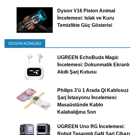
Dyson V16 Piston Animal
İncelemesi: Islak ve Kuru
Temizlikte Güç Gösterisi
DOSYA KONUSU
UGREEN EchoBuds Magic
İncelemesi: Dokunmatik Ekranlı
Akıllı Şarj Kutusu
Philips 3’ü 1 Arada Qi Kablosuz
Şarj İstasyonu İncelemesi:
Masaüstünde Kablo
Kalabalığına Son
UGREEN Uno RG İncelemesi:
Robot Tasarımlı GaN Şarj Cihazı