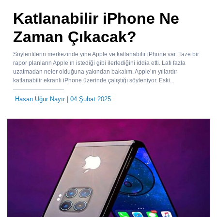
Katlanabilir iPhone Ne
Zaman Çıkacak?
Söylentilerin merkezinde yine Apple ve katlanabilir iPhone var. Taze bir
rapor planların Apple’ın istediği gibi ilerlediğini iddia etti. Lafı fazla
uzatmadan neler olduğuna yakından bakalım. Apple’ın yıllardır
katlanabilir ekranlı iPhone üzerinde çalıştığı söyleniyor. Eski...
Hasan Uğur Nayır
| 04 Şubat 2025