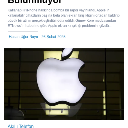
Bulunmuyor
Katlanabilir iPhone hakkında bomba bir rapor yayınlandı. Apple’ın
katlanabilir cihazların başına bela olan ekran kırışıklığını ortadan kaldırıp
büyük bir atılım gerçekleştirdiği iddia edildi. Güney Kore medyasından
ETNews’in haberine göre Apple ekran kırışıklığı problemini çözdü....
Hasan Uğur Nayır
| 26 Şubat 2025
Akıllı Telefon