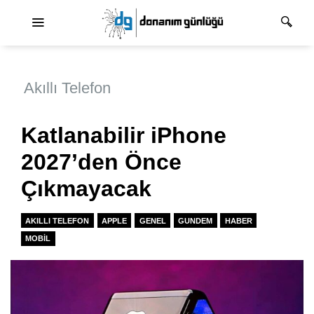
Ana dolaşım
Akıllı Telefon
Katlanabilir iPhone
2027’den Önce
Çıkmayacak
AKILLI TELEFON
APPLE
GENEL
GUNDEM
HABER
MOBIL