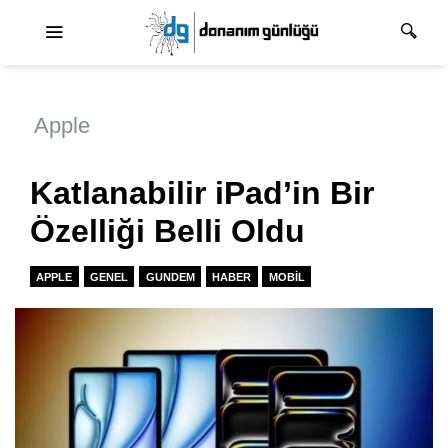
Ana dolaşım
Apple
Katlanabilir iPad’in Bir
Özelliği Belli Oldu
APPLE
GENEL
GUNDEM
HABER
MOBIL