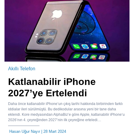
Akıllı Telefon
Katlanabilir iPhone
2027’ye Ertelendi
Daha önce katlanabilir iPhone’un çıkış tarihi hakkında birbirinden farklı
iddialar ileri sürülmüştü. Bu dedikodular arasına yeni bir tane daha
eklendi. Kore medyasından AlphaBiz’e göre Apple, katlanabilir iPhone‘u
2026’nın 4. çeyreğinden 2027’nin ilk çeyreğine erteledi....
Hasan Uğur Nayır
| 28 Mart 2024