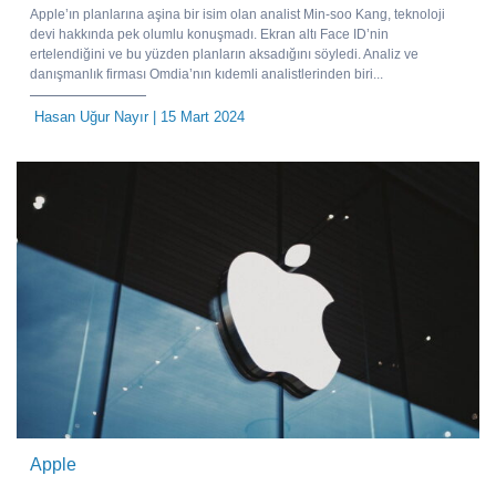
Apple’ın planlarına aşina bir isim olan analist Min-soo Kang, teknoloji
devi hakkında pek olumlu konuşmadı. Ekran altı Face ID’nin
ertelendiğini ve bu yüzden planların aksadığını söyledi. Analiz ve
danışmanlık firması Omdia’nın kıdemli analistlerinden biri...
Hasan Uğur Nayır
| 15 Mart 2024
Apple