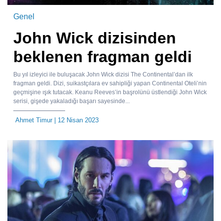
Genel
John Wick dizisinden
beklenen fragman geldi
Bu yıl izleyici ile buluşacak John Wick dizisi The Continental’dan ilk
fragman geldi. Dizi, suikastçılara ev sahipliği yapan Continental Oteli’nin
geçmişine ışık tutacak. Keanu Reeves’in başrolünü üstlendiği John Wick
serisi, gişede yakaladığı başarı sayesinde...
Ahmet Timur
| 12 Nisan 2023