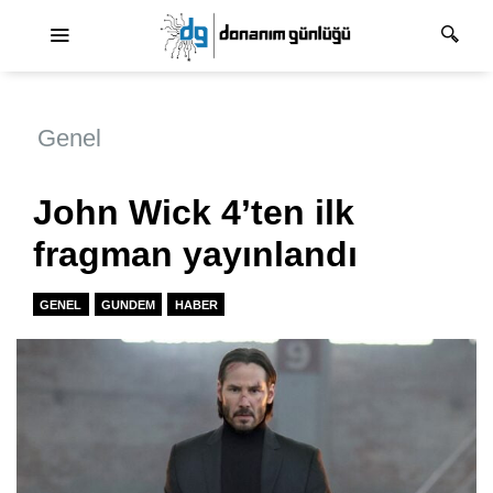
Ana dolaşım
Genel
John Wick 4’ten ilk
fragman yayınlandı
GENEL
GUNDEM
HABER