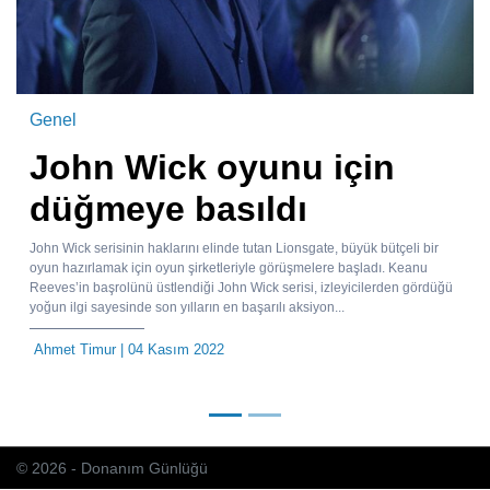
Genel
John Wick oyunu için
düğmeye basıldı
John Wick serisinin haklarını elinde tutan Lionsgate, büyük bütçeli bir
oyun hazırlamak için oyun şirketleriyle görüşmelere başladı. Keanu
Reeves’in başrolünü üstlendiği John Wick serisi, izleyicilerden gördüğü
yoğun ilgi sayesinde son yılların en başarılı aksiyon...
Ahmet Timur
| 04 Kasım 2022
© 2026 - Donanım Günlüğü