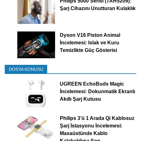
Philips 5000 Serisi (TAH5209):
Şarj Cihazını Unutturan Kulaklık
Dyson V16 Piston Animal
İncelemesi: Islak ve Kuru
Temizlikte Güç Gösterisi
DOSYA KONUSU
UGREEN EchoBuds Magic
İncelemesi: Dokunmatik Ekranlı
Akıllı Şarj Kutusu
Philips 3’ü 1 Arada Qi Kablosuz
Şarj İstasyonu İncelemesi:
Masaüstünde Kablo
Kalabalığına Son