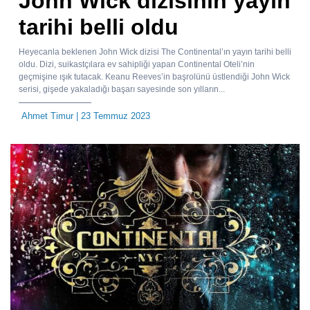
John Wick dizisinin yayın
tarihi belli oldu
Heyecanla beklenen John Wick dizisi The Continental’ın yayın tarihi belli
oldu. Dizi, suikastçılara ev sahipliği yapan Continental Oteli’nin
geçmişine ışık tutacak. Keanu Reeves’in başrolünü üstlendiği John Wick
serisi, gişede yakaladığı başarı sayesinde son yılların...
Ahmet Timur
| 23 Temmuz 2023