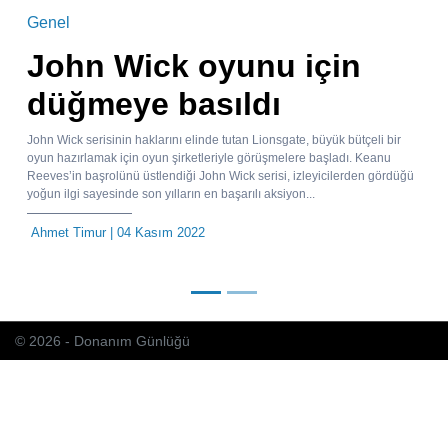
Genel
John Wick oyunu için
düğmeye basıldı
John Wick serisinin haklarını elinde tutan Lionsgate, büyük bütçeli bir
oyun hazırlamak için oyun şirketleriyle görüşmelere başladı. Keanu
Reeves’in başrolünü üstlendiği John Wick serisi, izleyicilerden gördüğü
yoğun ilgi sayesinde son yılların en başarılı aksiyon...
Ahmet Timur
| 04 Kasım 2022
© 2026 - Donanım Günlüğü