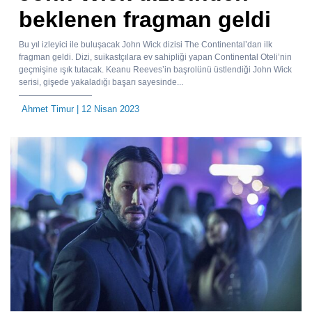
beklenen fragman geldi
Bu yıl izleyici ile buluşacak John Wick dizisi The Continental’dan ilk
fragman geldi. Dizi, suikastçılara ev sahipliği yapan Continental Oteli’nin
geçmişine ışık tutacak. Keanu Reeves’in başrolünü üstlendiği John Wick
serisi, gişede yakaladığı başarı sayesinde...
Ahmet Timur
| 12 Nisan 2023