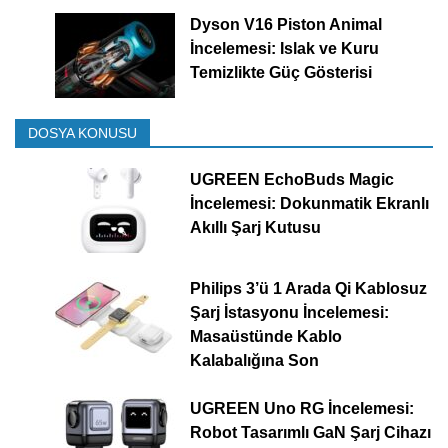
Dyson V16 Piston Animal
İncelemesi: Islak ve Kuru
Temizlikte Güç Gösterisi
DOSYA KONUSU
UGREEN EchoBuds Magic
İncelemesi: Dokunmatik Ekranlı
Akıllı Şarj Kutusu
Philips 3’ü 1 Arada Qi Kablosuz
Şarj İstasyonu İncelemesi:
Masaüstünde Kablo
Kalabalığına Son
UGREEN Uno RG İncelemesi:
Robot Tasarımlı GaN Şarj Cihazı