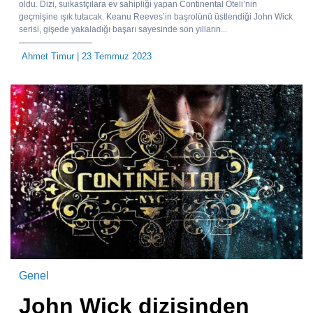
oldu. Dizi, suikastçılara ev sahipliği yapan Continental Oteli’nin
geçmişine ışık tutacak. Keanu Reeves’in başrolünü üstlendiği John Wick
serisi, gişede yakaladığı başarı sayesinde son yılların...
Ahmet Timur
| 23 Temmuz 2023
Genel
John Wick dizisinden