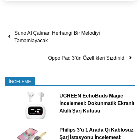
Yazı dolaşımı
Suno AI Çalınan Herhangi Bir Melodiyi
Tamamlayacak
Oppo Pad 3’ün Özellikleri Sızdırıldı
İNCELEME
UGREEN EchoBuds Magic
İncelemesi: Dokunmatik Ekranlı
Akıllı Şarj Kutusu
Philips 3’ü 1 Arada Qi Kablosuz
Şarj İstasyonu İncelemesi: