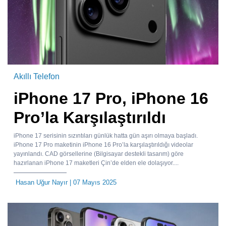
Akıllı Telefon
iPhone 17 Pro, iPhone 16
Pro’la Karşılaştırıldı
iPhone 17 serisinin sızıntıları günlük hatta gün aşırı olmaya başladı.
iPhone 17 Pro maketinin iPhone 16 Pro’la karşılaştırıldığı videolar
yayınlandı. CAD görsellerine (Bilgisayar destekli tasarım) göre
hazırlanan iPhone 17 maketleri Çin’de elden ele dolaşıyor....
Hasan Uğur Nayır
| 07 Mayıs 2025