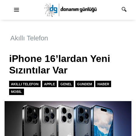
Ana dolaşım
Akıllı Telefon
iPhone 16’lardan Yeni
Sızıntılar Var
AKILLI TELEFON
APPLE
GENEL
GUNDEM
HABER
MOBIL