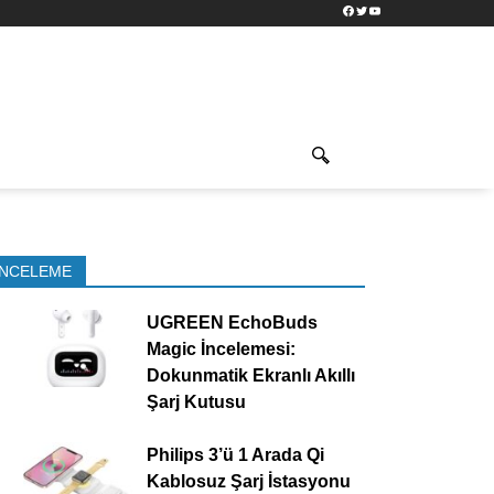
Facebook
Twitter
YouTube
İNCELEME
UGREEN EchoBuds
Magic İncelemesi:
Dokunmatik Ekranlı Akıllı
Şarj Kutusu
Philips 3’ü 1 Arada Qi
Kablosuz Şarj İstasyonu