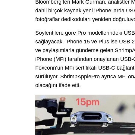
Bloomberg’ten Mark Gurman, analistler Mi
dahil birçok kaynak yeni iPhone’larda USB-
fotoğraflar dedikoduları yeniden doğruluyo
Söylentilere göre Pro modellerindeki USB-
sağlayacak. iPhone 15 ve Plus ise USB 2.0
ve paylaşımlarla gündeme gelen ShrimpAp
iPhone (MFi) tarafından onaylanan USB-C a
Foxconn’un MFi sertifikalı USB-C bağlantısı
sürülüyor. ShrimpApplePro ayrıca MFi onayl
olacağını ifade etti.