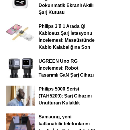
Dokunmatik Ekranlı Akıllı
Şarj Kutusu
Philips 3’ü 1 Arada Qi
Kablosuz Şarj İstasyonu
İncelemesi: Masaüstünde
Kablo Kalabalığına Son
UGREEN Uno RG
İncelemesi: Robot
Tasarımlı GaN Şarj Cihazı
Philips 5000 Serisi
(TAH5209): Şarj Cihazını
Unutturan Kulaklık
Samsung, yeni
katlanabilir telefonlarını