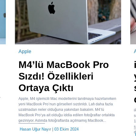
Apple
A
M4’lü MacBook Pro
Sızdı! Özellikleri
Ortaya Çıktı
r
Apple, M4 işlemcili Mac modellerini tanıtmaya hazırlanırken
yeni MacBook Pro’nun görselleri sızdırıldı. Lafı daha fazla
uzatmadan neler olduğuna yakından bakalım. M4’lü
i
MacBook Pro‘ya ait olduğu iddia edilen fotoğraflar ortalıkta
s
geziniyor. Aslında fotoğraflarda açılmamış MacBook...
1
s
Hasan Uğur Nayır
| 03 Ekim 2024
d