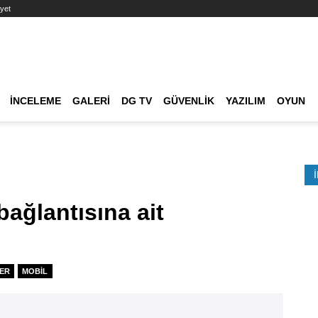
yet
Ana dolaşım
İNCELEME
GALERI
DG TV
GÜVENLIK
YAZILIM
OYUN
Etkinlik Ara
ağlantısına ait
ER
MOBIL