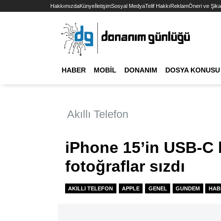
Hakkımızda
Künye
İletişim
Sosyal Medya
Telif Hakkı
Reklam
Öneri ve Şika
HABER
MOBIL
DONANIM
DOSYA KONUSU
Akıllı Telefon
iPhone 15’in USB-C b
fotoğraflar sızdı
AKILLI TELEFON
APPLE
GENEL
GUNDEM
HAB