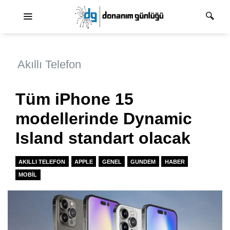
Ana dolaşım
Akıllı Telefon
Tüm iPhone 15
modellerinde Dynamic
Island standart olacak
AKILLI TELEFON
APPLE
GENEL
GUNDEM
HABER
MOBIL