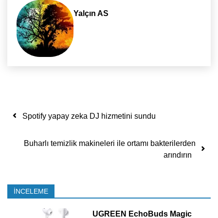
Yalçın AS
Yazı dolaşımı
Spotify yapay zeka DJ hizmetini sundu
Buharlı temizlik makineleri ile ortamı bakterilerden
arındırın
İNCELEME
UGREEN EchoBuds Magic