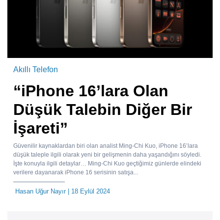
Akıllı Telefon
“iPhone 16’lara Olan
Düşük Talebin Diğer Bir
İşareti”
Güvenilir kaynaklardan biri olan analist Ming-Chi Kuo, iPhone 16’lara
düşük taleple ilgili olarak yeni bir gelişmenin daha yaşandığını söyledi.
İşte konuyla ilgili detaylar… Ming-Chi Kuo geçtiğimiz günlerde elindeki
verilere dayanarak iPhone 16 serisinin satışa...
Hasan Uğur Nayır
| 18 Eylül 2024