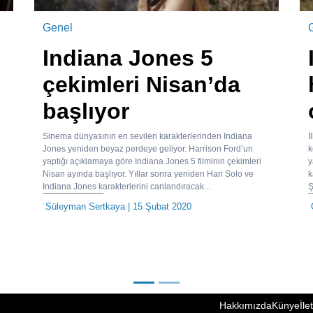
Genel
Indiana Jones 5
çekimleri Nisan’da
başlıyor
Sinema dünyasının en sevilen karakterlerinden Indiana
İ
Jones yeniden beyaz perdeye geliyor. Harrison Ford’un
k
yaptığı açıklamaya göre Indiana Jones 5 filminin çekimleri
y
Nisan ayında başlıyor. Yıllar sonra yeniden Han Solo ve
k
Indiana Jones karakterlerini canlandıracak...
Ş
Süleyman Sertkaya
| 15 Şubat 2020
Hakkımızda
Künye
İle