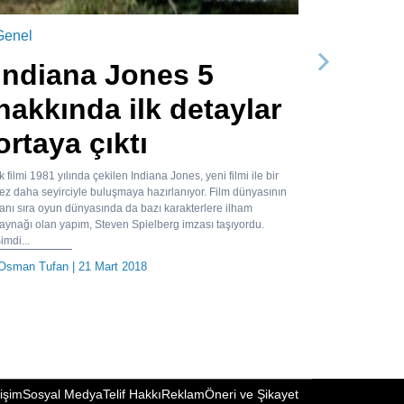
Genel
Indiana Jones 5
Sonraki
hakkında ilk detaylar
ortaya çıktı
lk filmi 1981 yılında çekilen Indiana Jones, yeni filmi ile bir
ez daha seyirciyle buluşmaya hazırlanıyor. Film dünyasının
anı sıra oyun dünyasında da bazı karakterlere ilham
aynağı olan yapım, Steven Spielberg imzası taşıyordu.
imdi...
Osman Tufan
| 21 Mart 2018
tişim
Sosyal Medya
Telif Hakkı
Reklam
Öneri ve Şikayet