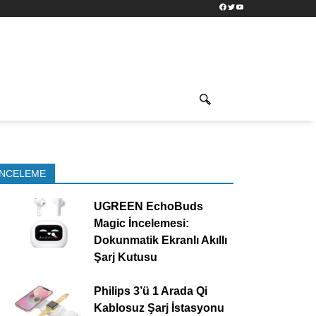
Facebook
Twitter
YouTube
İNCELEME
UGREEN EchoBuds
Magic İncelemesi:
Dokunmatik Ekranlı Akıllı
Şarj Kutusu
Philips 3’ü 1 Arada Qi
Kablosuz Şarj İstasyonu