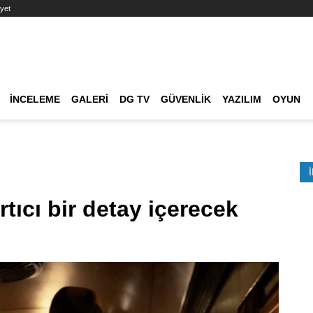
yet
Ana dolaşım
İNCELEME
GALERI
DG TV
GÜVENLIK
YAZILIM
OYUN
Etkinlik Ara
tıcı bir detay içerecek