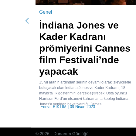
Genel
İndiana Jones ve
Önceki
Kader Kadranı
prömiyerini Cannes
film Festivali’nde
yapacak
15 yıl aranın ardından serinin devamı olarak izleyicilerle
buluşacak olan İndiana Jones ve Kader Kadranı , 18
mayıs’ta ilk gösterimini gerçekleştirecek Usta oyuncu
Harrison Ford’un efsanevi kahraman arkeolog Indiana
Jones’a yeniden hayat verdiği, James...
Ecevit BIKTIM
| 04 Nisan 2023
© 2026 - Donanım Günlüğü