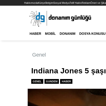
Hakkımızda
Künye
İletişim
Sosyal Medya
Telif Hakkı
Reklam
Öneri ve Şika
HABER
MOBIL
DONANIM
DOSYA KONUSU
Genel
Indiana Jones 5 şaşır
GENEL
GUNDEM
HABER