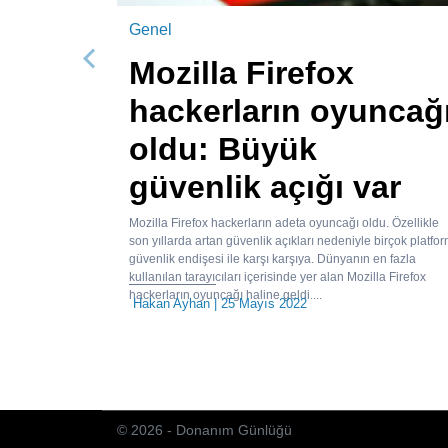
Genel
Mozilla Firefox
Önceki
hackerların oyuncağ
oldu: Büyük
güvenlik açığı var
Mozilla Firefox hackerların adeta oyuncağı oldu. Özellikle
son yıllarda artan güvenlik açıkları nedeniyle birçok platfo
güvenlik endişesi ile karşı karşıya. Dünyanın en fazla
kullanılan tarayıcıları içerisinde yer alan Mozilla Firefox
hackerların oyuncağı haline geldi....
Hakan Ayhan
| 25 Mayıs 2022
© 2026 - Donanım Günlüğü