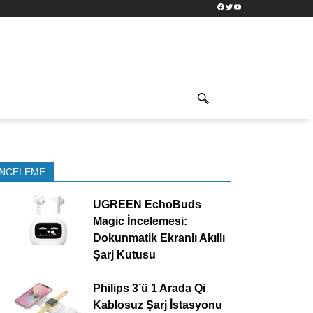
Facebook
Twitter
YouTube
İNCELEME
UGREEN EchoBuds
Magic İncelemesi:
Dokunmatik Ekranlı Akıllı
Şarj Kutusu
Philips 3’ü 1 Arada Qi
Kablosuz Şarj İstasyonu