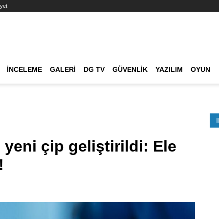
yet
Ana dolaşım
İNCELEME
GALERI
DG TV
GÜVENLIK
YAZILIM
OYUN
Etkinlik Ara
eni çip geliştirildi: Ele
!