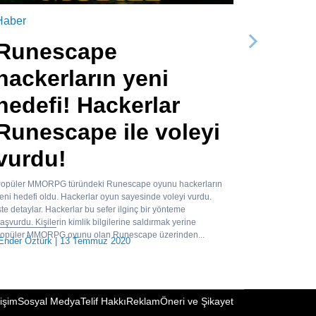
Haber
Runescape
Sonraki
hackerların yeni
hedefi! Hackerlar
Runescape ile voleyi
vurdu!
opüler MMORPG türündeki Runescape oyunu hackerların
eni hedefi oldu. Hackerlar oyun sayesinde voleyi vurdu.
şte detaylar. Hackerlar bu sefer ilginç bir yönteme
aşvurdu. Kişilerin kimlik bilgilerine saldırmak yerine
opüler MMORPG oyunu olan Runescape üzerinden...
Ender Öztürk
| 13 Temmuz 2020
tişim
Sosyal Medya
Telif Hakkı
Reklam
Öneri ve Şikayet