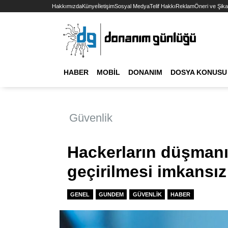
Hakkımızda
Künye
İletişim
Sosyal Medya
Telif Hakkı
Reklam
Öneri ve Şika
HABER
MOBIL
DONANIM
DOSYA KONUSU
Güvenlik
Hackerların düşmanı y
geçirilmesi imkansız
GENEL
GUNDEM
GÜVENLIK
HABER