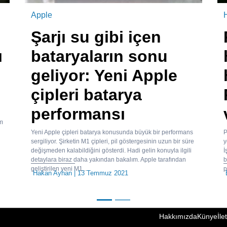
Apple
Şarjı su gibi içen
ı
bataryaların sonu
geliyor: Yeni Apple
çipleri batarya
performansı
rm
Yeni Apple çipleri batarya konusunda büyük bir performans
P
sergiliyor. Şirketin M1 çipleri, pil göstergesinin uzun bir süre
y
değişmeden kalabildiğini gösterdi. Hadi gelin konuyla ilgili
İ
detaylara biraz daha yakından bakalım. Apple tarafından
b
geliştirilen yeni M1...
p
Hakan Ayhan
| 13 Temmuz 2021
Hakkımızda
Künye
İle