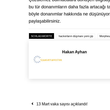
bu tür donanımların daha fazla artacağı ta
böyle donanımlar hakkında ne düşünüyorsu
paylaşabilirsiniz.
SCHLAGWORTE
hackerların düşmanı yeni çip
Morpheus
Hakan Ayhan
Yazı dolaşımı
13 Mart vaka sayısı açıklandı!