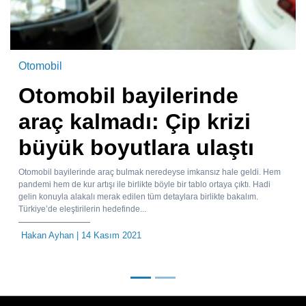
Otomobil
Otomobil bayilerinde
araç kalmadı: Çip krizi
büyük boyutlara ulaştı
Otomobil bayilerinde araç bulmak neredeyse imkansız hale geldi. Hem
pandemi hem de kur artışı ile birlikte böyle bir tablo ortaya çıktı. Hadi
gelin konuyla alakalı merak edilen tüm detaylara birlikte bakalım.
Türkiye’de eleştirilerin hedefinde...
Hakan Ayhan
| 14 Kasım 2021