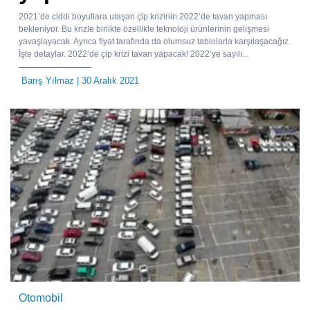
2021’de ciddi boyutlara ulaşan çip krizinin 2022’de tavan yapması
bekleniyor. Bu krizle birlikte özellikle teknoloji ürünlerinin gelişmesi
yavaşlayacak. Ayrıca fiyat tarafında da olumsuz tablolarla karşılaşacağız.
İşte detaylar. 2022’de çip krizi tavan yapacak! 2022’ye sayılı...
Barış Yılmaz
| 30 Aralık 2021
Otomobil