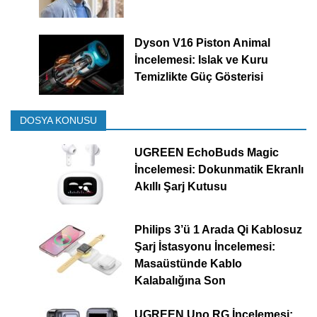
Dyson V16 Piston Animal
İncelemesi: Islak ve Kuru
Temizlikte Güç Gösterisi
DOSYA KONUSU
UGREEN EchoBuds Magic
İncelemesi: Dokunmatik Ekranlı
Akıllı Şarj Kutusu
Philips 3’ü 1 Arada Qi Kablosuz
Şarj İstasyonu İncelemesi:
Masaüstünde Kablo
Kalabalığına Son
UGREEN Uno RG İncelemesi: