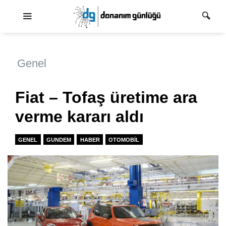
Ana dolaşım
Genel
Fiat – Tofaş üretime ara
verme kararı aldı
GENEL
GUNDEM
HABER
OTOMOBIL