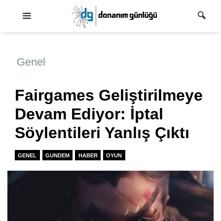
Ana dolaşım
Genel
Fairgames Geliştirilmeye
Devam Ediyor: İptal
Söylentileri Yanlış Çıktı
GENEL
GUNDEM
HABER
OYUN