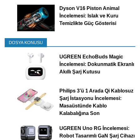
Dyson V16 Piston Animal
İncelemesi: Islak ve Kuru
Temizlikte Güç Gösterisi
DOSYA KONUSU
UGREEN EchoBuds Magic
İncelemesi: Dokunmatik Ekranlı
Akıllı Şarj Kutusu
Philips 3’ü 1 Arada Qi Kablosuz
Şarj İstasyonu İncelemesi:
Masaüstünde Kablo
Kalabalığına Son
UGREEN Uno RG İncelemesi:
Robot Tasarımlı GaN Şarj Cihazı