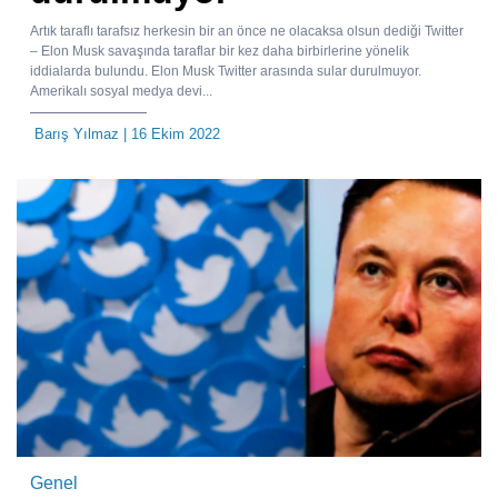
Artık taraflı tarafsız herkesin bir an önce ne olacaksa olsun dediği Twitter
– Elon Musk savaşında taraflar bir kez daha birbirlerine yönelik
iddialarda bulundu. Elon Musk Twitter arasında sular durulmuyor.
Amerikalı sosyal medya devi...
Barış Yılmaz
| 16 Ekim 2022
Genel