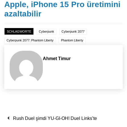
Apple, iPhone 15 Pro üretimini
azaltabilir
SCHLAGWORTE
Cyberpunk
Cyberpunk 2077
Cyberpunk 2077: Phantom Liberty
Phantom Liberty
Ahmet Timur
Yazı dolaşımı
Rush Duel şimdi YU-GI-OH! Duel Links’te