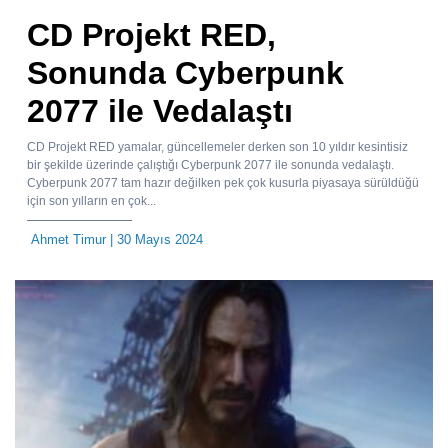
CD Projekt RED,
Sonunda Cyberpunk
2077 ile Vedalaştı
CD Projekt RED yamalar, güncellemeler derken son 10 yıldır kesintisiz
bir şekilde üzerinde çalıştığı Cyberpunk 2077 ile sonunda vedalaştı.
Cyberpunk 2077 tam hazır değilken pek çok kusurla piyasaya sürüldüğü
için son yılların en çok...
Ahmet Timur
| 30 Mayıs 2024