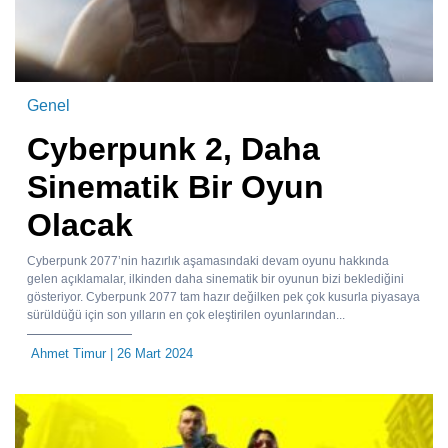
Genel
Cyberpunk 2, Daha
Sinematik Bir Oyun
Olacak
Cyberpunk 2077’nin hazırlık aşamasındaki devam oyunu hakkında
gelen açıklamalar, ilkinden daha sinematik bir oyunun bizi beklediğini
gösteriyor. Cyberpunk 2077 tam hazır değilken pek çok kusurla piyasaya
sürüldüğü için son yılların en çok eleştirilen oyunlarından...
Ahmet Timur
| 26 Mart 2024