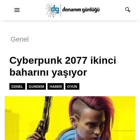
Ana dolaşım
Genel
Cyberpunk 2077 ikinci
baharını yaşıyor
GENEL
GUNDEM
HABER
OYUN