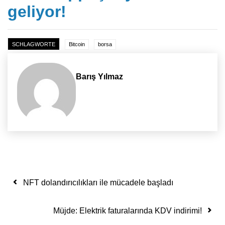
geliyor!
SCHLAGWORTE
Bitcoin
borsa
Barış Yılmaz
Yazı dolaşımı
NFT dolandırıcılıkları ile mücadele başladı
Müjde: Elektrik faturalarında KDV indirimi!