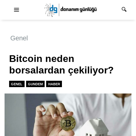
Ana dolaşım
Genel
Bitcoin neden
borsalardan çekiliyor?
GENEL
GUNDEM
HABER