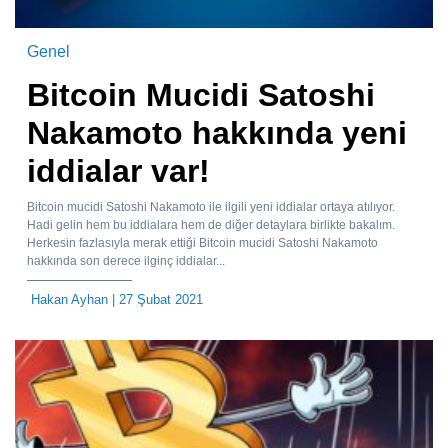
Genel
Bitcoin Mucidi Satoshi
Nakamoto hakkında yeni
iddialar var!
Bitcoin mucidi Satoshi Nakamoto ile ilgili yeni iddialar ortaya atılıyor.
Hadi gelin hem bu iddialara hem de diğer detaylara birlikte bakalım.
Herkesin fazlasıyla merak ettiği Bitcoin mucidi Satoshi Nakamoto
hakkında son derece ilginç iddialar...
Hakan Ayhan
| 27 Şubat 2021