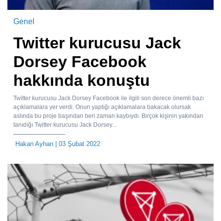
Genel
Twitter kurucusu Jack
Dorsey Facebook
hakkında konuştu
Twitter kurucusu Jack Dorsey Facebook ile ilgili son derece önemli bazı
açıklamalara yer verdi. Onun yaptığı açıklamalara bakacak olursak
aslında bu proje başından beri zaman kaybıydı. Birçok kişinin yakından
tanıdığı Twitter kurucusu Jack Dorsey...
Hakan Ayhan
| 03 Şubat 2022