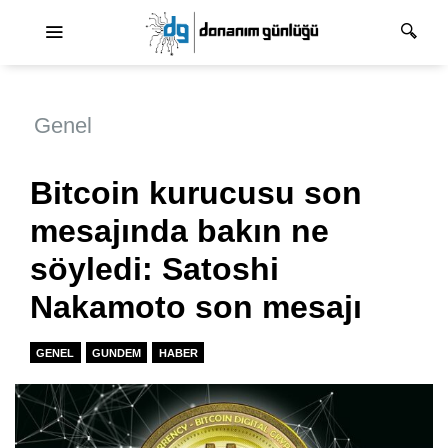
Ana dolaşım
Genel
Bitcoin kurucusu son
mesajında bakın ne
söyledi: Satoshi
Nakamoto son mesajı
GENEL
GUNDEM
HABER