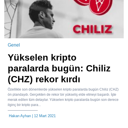
Genel
Yükselen kripto
paralarda bugün: Chiliz
(CHZ) rekor kırdı
Özellikle son dönemlerde yükselen kripto paralarda bugün Chiliz (CHZ)
ön plandaydı. Gerçekten de rekor bir yükseliş elde etmeyi başardı. İşte
merak edilen tüm detaylar. Yükselen kripto paralarda bugün son derece
ilginç bir kripto para...
Hakan Ayhan
| 12 Mart 2021