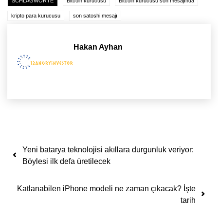
SCHLAGWORTE
Bitcoin kurucusu
Bitcoin kurucusu son mesajında
kripto para kurucusu
son satoshi mesajı
Hakan Ayhan
Yazı dolaşımı
Yeni batarya teknolojisi akıllara durgunluk veriyor:
Böylesi ilk defa üretilecek
Katlanabilen iPhone modeli ne zaman çıkacak? İşte
tarih